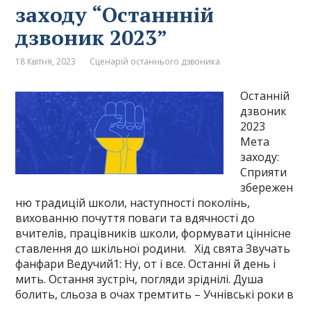
заходу “Останнній
дзвоник 2023”
18 Квітня, 2023
Сценарій останнього дзвоника
Останній
дзвоник
2023
Мета
заходу:
Сприяти
збережен
ню традицій школи, наступності поколінь,
вихованню почуття поваги та вдячності до
вчителів, працівників школи, формувати ціннісне
ставлення до шкільної родини. Хід свята Звучать
фанфари Ведучий1: Ну, от і все. Останні й день і
мить. Остання зустріч, погляди зріднілі. Душа
болить, сльоза в очах тремтить – Учнівські роки в
…