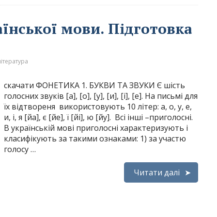
їнської мови. Підготовка
література
скачати ФОНЕТИКА 1. БУКВИ ТА ЗВУКИ Є шість
голосних звуків [а], [о], [у], [и], [і], [е]. На письмі для
їх відтвореня використовують 10 літер: а, о, у, е,
и, і, я [йа], є [йе], ї [йі], ю [йу]. Всі інші –приголосні.
В українській мові приголосні характеризують і
класифікують за такими ознаками: 1) за участю
голосу …
Читати далі