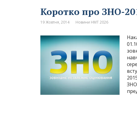
Коротко про ЗНО-20
19 Жовтня, 2014
Новини НМТ 2026
Нака
01.
зов
навч
сере
вст
201
ЗНО
пред