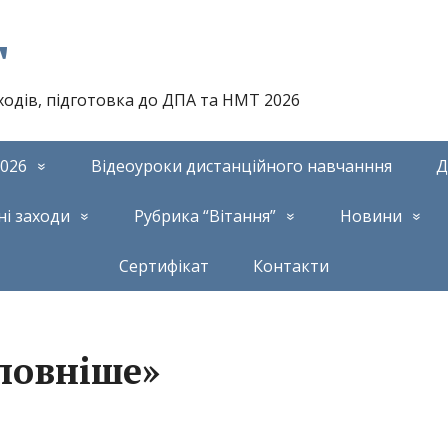
т
аходів, підготовка до ДПА та НМТ 2026
026
Відеоуроки дистанційного навчанння
Д
ні заходи
Рубрика “Вітання”
Новини
Сертифікат
Контакти
ловніше»