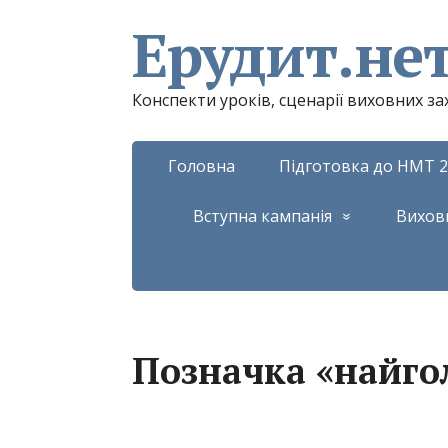
Ерудит.не
Конспекти уроків, сценарії виховних з
Головна
Підготовка до НМТ 2
Вступна кампанія
Вихов
Позначка «найго