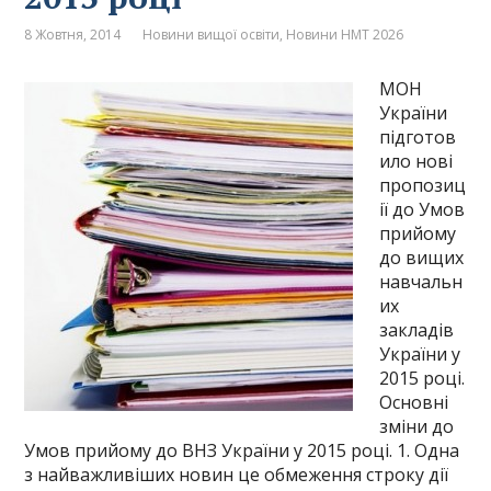
8 Жовтня, 2014
Новини вищої освіти
,
Новини НМТ 2026
МОН
України
підготов
ило нові
пропозиц
ії до Умов
прийому
до вищих
навчальн
их
закладів
України у
2015 році.
Основні
зміни до
Умов прийому до ВНЗ України у 2015 році. 1. Одна
з найважливіших новин це обмеження строку дії