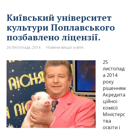
Київський університет
культури Поплавського
позбавлено ліцензії.
26 Листопада, 2014
Новини вищої освіти
25
листопад
а 2014
року
рішенням
Акредита
ційної
комісії
Міністерс
тва
освіти і