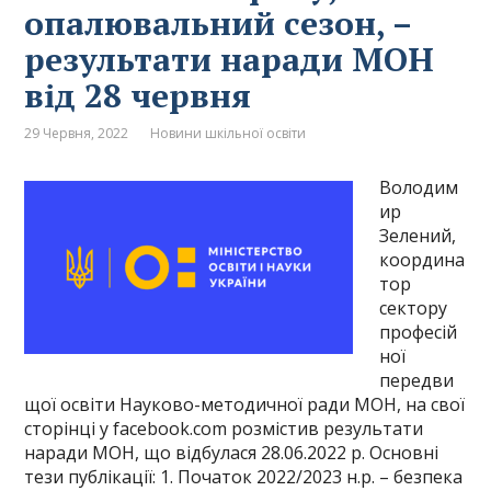
опалювальний сезон, –
результати наради МОН
від 28 червня
29 Червня, 2022
Новини шкільної освіти
Володим
ир
Зелений,
координа
тор
сектору
професій
ної
передви
щої освіти Науково-методичної ради МОН, на свої
сторінці у facebook.com розмістив результати
наради МОН, що відбулася 28.06.2022 р. Основні
тези публікації: 1. Початок 2022/2023 н.р. – безпека