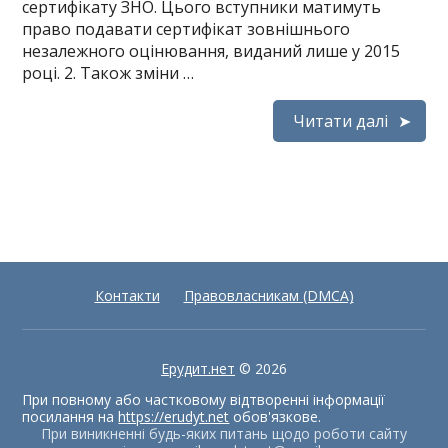
сертифікату ЗНО. Цього вступники матимуть
право подавати сертифікат зовнішнього
незалежного оцінювання, виданий лише у 2015
році. 2. Також зміни …
Читати далі
Контакти
Правовласникам (DMCA)
Ерудит.нет
© 2026
При повному або частковому відтворенні інформації
посилання на
https://erudyt.net
обов'язкове.
При виникненні будь-яких питань щодо роботи сайту