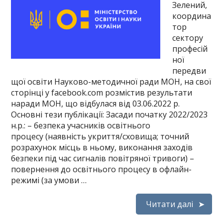
Зелений,
координа
тор
сектору
професій
ної
передви
щої освіти Науково-методичної ради МОН, на свої
сторінці у facebook.com розмістив результати
наради МОН, що відбулася від 03.06.2022 р.
Основні тези публікації: Засади початку 2022/2023
н.р.: – безпека учасників освітнього
процесу (наявність укриття/сховища; точний
розрахунок місць в ньому, виконання заходів
безпеки під час сигналів повітряної тривоги) –
повернення до освітнього процесу в офлайн-
режимі (за умови …
Читати далі