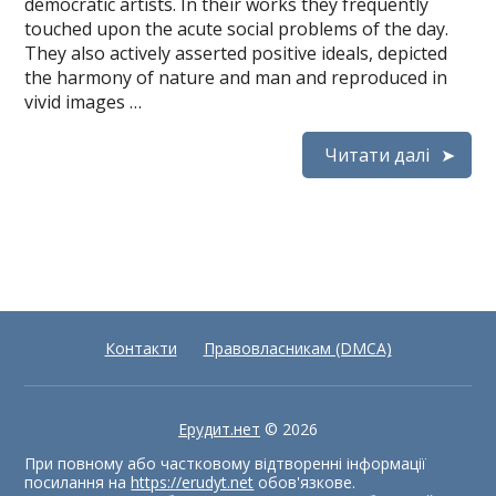
democratic artists. In their works they frequently
touched upon the acute social problems of the day.
They also actively asserted positive ideals, depicted
the harmony of nature and man and reproduced in
vivid images …
Читати далі
Контакти
Правовласникам (DMCA)
Ерудит.нет
© 2026
При повному або частковому відтворенні інформації
посилання на
https://erudyt.net
обов'язкове.