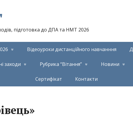
т
аходів, підготовка до ДПА та НМТ 2026
026
Відеоуроки дистанційного навчанння
Д
ні заходи
Рубрика “Вітання”
Новини
Сертифікат
Контакти
івець»