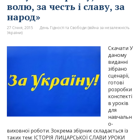
волю, за честь і славу, за
народ»
27 Січня, 2015
День Гідності та Свободи (війна за незалежність
України)
Скачати У
даному
виданні
зібрано
сценарії,
готові
розробки
конспекті
в уроків
для
навчальн
о-
виховної роботи. Зокрема збірник складається із
таких тем: ІСТОРІЯ ЛИЦАРСЬКОЇ СЛАВИ УРОКИ