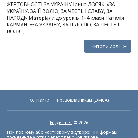
ЖЕРТОВНОСТІ ЗА УКРАЇНУ Ірина ДОСЯК. «ЗА
УКРАЇНУ, ЗА ЇЇ ВОЛЮ, ЗА ЧЕСТЬ І СЛАВУ, ЗА
НАРОД!» Матеріали до уроків. 1–4 класи Наталія
КАРМАН. «ЗА УКРАЇНУ, ЗА ЇЇ ДОЛЮ, ЗА ЧЕСТЬ І
ВОЛЮ, …
Читати далі
Контакти
Правовласникам (DMCA)
Ерудит.нет
© 2026
При повному або частковому відтворенні інформації
посилання на
https://erudyt.net
обов'язкове.