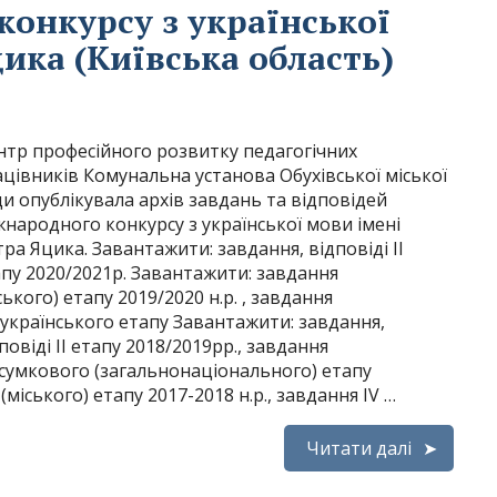
 конкурсу з української
ика (Київська область)
нтр професійного розвитку педагогічних
цівників Комунальна установа Обухівської міської
и опублікувала архів завдань та відповідей
народного конкурсу з української мови імені
ра Яцика. Завантажити: завдання, відповіді II
пу 2020/2021р. Завантажити: завдання
ського) етапу 2019/2020 н.р. , завдання
українського етапу Завантажити: завдання,
повіді ІІ етапу 2018/2019рр., завдання
сумкового (загальнонаціонального) етапу
(міського) етапу 2017-2018 н.р., завдання ІV …
Читати далі