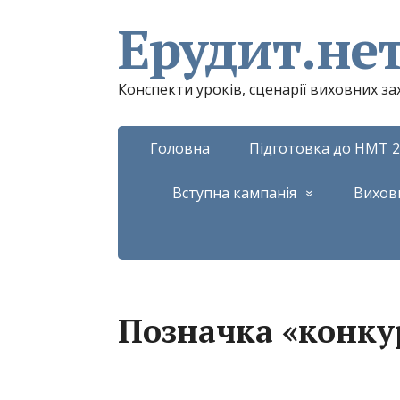
Ерудит.не
Конспекти уроків, сценарії виховних з
Головна
Підготовка до НМТ 2
Вступна кампанія
Вихов
Позначка «конку