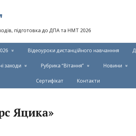
т
аходів, підготовка до ДПА та НМТ 2026
026
Відеоуроки дистанційного навчанння
Д
ні заходи
Рубрика “Вітання”
Новини
Сертифікат
Контакти
рс Яцика»