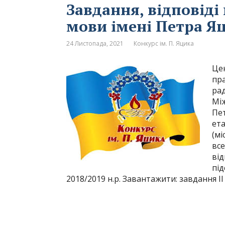
Завдання, відповіді
мови імені Петра Яц
24 Листопада, 2021
Конкурс ім. П. Яцика
Це
пра
рад
Між
Пет
ета
(мі
все
від
під
2018/2019 н.р. Завантажити: завдання ІІ 