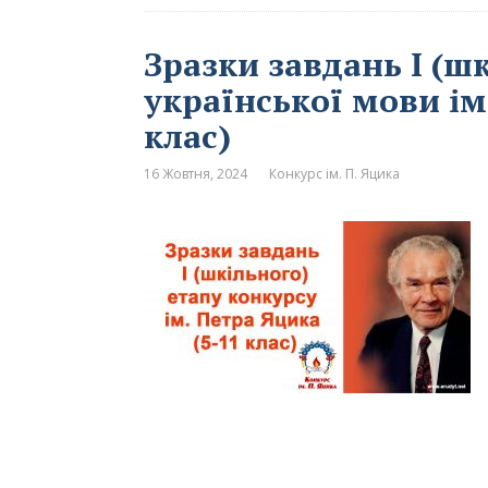
Зразки завдань І (ш
української мови ім
клас)
16 Жовтня, 2024
Конкурс ім. П. Яцика