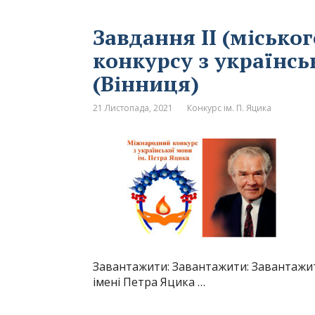
Завдання ІІ (місько
конкурсу з українсь
(Вінниця)
21 Листопада, 2021
Конкурс ім. П. Яцика
Завантажити: Завантажити: Завантажити
імені Петра Яцика …