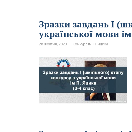
Зразки завдань І (ш
української мови ім
28 Жовтня, 2023
Конкурс ім. П. Яцика