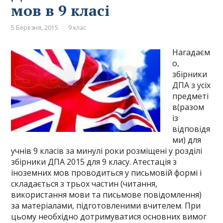
мов в 9 класі
5 Березня, 2015
9 клас
Нагадаєм
о,
збірники
ДПА з усіх
предметі
в(разом
із
відповідя
ми) для
учнів 9 класів за минулі роки розміщені у розділі
збірники ДПА 2015 для 9 класу. Атестація з
іноземних мов проводиться у письмовій формі і
складається з трьох частин (читання,
використання мови та письмове повідомлення)
за матеріалами, підготовленими вчителем. При
цьому необхідно дотримуватися основних вимог