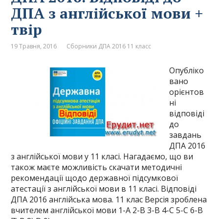
ДПА з англійської мови +
твір
19 Травня, 2016
Сборники ДПА 2016 11 класс
Опубліко
вано
орієнтов
ні
відповіді
до
завдань
ДПА 2016
з англійської мови у 11 класі. Нагадаємо, що ви
також маєте можливість скачати методичні
рекомендації щодо державної підсумкової
атестації з англійської мови в 11 класі. Відповіді
ДПА 2016 англійська мова. 11 клас Версія зроблена
вчителем англійської мови 1-A 2-B 3-B 4-C 5-C 6-B