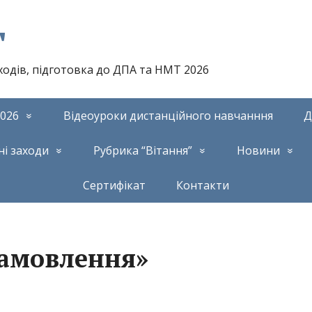
т
аходів, підготовка до ДПА та НМТ 2026
026
Відеоуроки дистанційного навчанння
Д
ні заходи
Рубрика “Вітання”
Новини
Сертифікат
Контакти
замовлення»