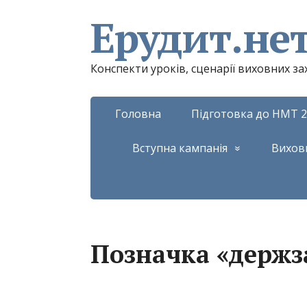
Ерудит.не
Конспекти уроків, сценарії виховних з
Головна
Підготовка до НМТ 2
Вступна кампанія
Вихов
Позначка «держ