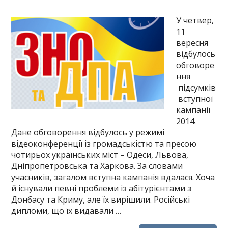
У четвер,
11
вересня
відбулось
обговоре
ння
підсумків
вступної
кампанії
2014.
Дане обговорення відбулось у режимі
відеоконференції із громадськістю та пресою
чотирьох українських міст – Одеси, Львова,
Дніпропетровська та Харкова. За словами
учасників, загалом вступна кампанія вдалася. Хоча
й існували певні проблеми із абітурієнтами з
Донбасу та Криму, але їх вирішили. Російські
дипломи, що їх видавали …