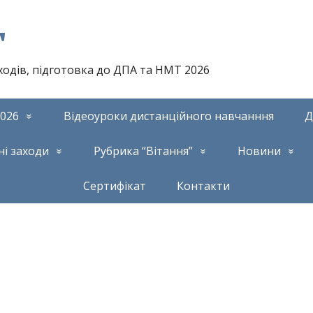
т
аходів, підготовка до ДПА та НМТ 2026
026
Відеоуроки дистанційного навчанння
Д
ні заходи
Рубрика “Вітання”
Новини
Сертифікат
Контакти