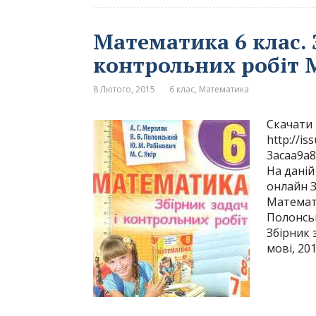
Математика 6 клас. 
контрольних робіт 
8 Лютого, 2015
6 клас
,
Математика
Скачати 
http://i
3acaa9a8
На даній
онлайн З
Математи
Полонськ
Збірник 
мові, 20