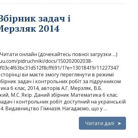
Збірник задач і
Мерзляк 2014
Читати онлайн (дочекайтесь повної загрузки …)
ssuu.com/pidruchniki/docs/150202002038-
f03c4f63bc31d512f8cff691/1?e=13018419/11227347
 сторінці ви маєте змогу переглянути в режимі
бірник задач і контрольних робіт за підручником
ка 6 клас, 2014, авторів А.Г. Мерзляк, В.Б.
ий, М.С. Якір. Даний збірник Математика 6 клас.
задач і контрольних робіт доступний на українській
14. Видавництво Гімназія. Нагадаємо, що у …
Читати далі