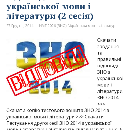
української мови і
літератури (2 сесія)
27 Грудня, 2014
НМТ 2026 (ЗНО). Українська мова і література
Скачати
завдання
та
правильні
відповіді
ЗНО з
української
мови і
літератури.
ЗНО 2014
<<<
Скачати копію тестового зошита ЗНО 2014 з
української мови і літератури >>> Скачати
Тестування другої сесії ЗНО 2014 з української
мови і літератури абітурієнти склали у п’ятницю, 6