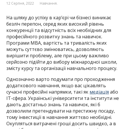
12 Серпня, 2022
Навчання.
На шляху до успіху в кар’єрі чи бізнесі виникає
безліч перепон, серед яких високий рівень
конкуренції та відсутність всіх необхідних для
професійного розвитку знань та навичок.
Програми МВА, вартість та тривалість яких
можуть суттєво змінюватись, дозволяють
вирішити проблему, але при цьому важливо
серйозно підійти до вибору міжнародної школи,
змісту курсу та організації навчального процесу.
Однозначно варто подумати про проходження
додаткового навчання, якщо вас цікавлять
сучасні професійні напрямки, такі як
медіація
або
ІТ-сфера. Українські університети та інститути не
дають достатньо знань та навичок, які б
дозволили претендувати на престижну посаду,
тому інвестиції в навчання життєво необхідні.
Окупляться витрачені гроші досить швидко, а в