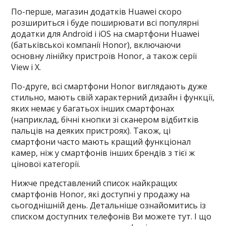
По-перше, магазин додатків Huawei скоро
розшириться і буде поширювати всі популярні
додатки для Android і iOS на смартфони Huawei
(батьківської компанії Honor), включаючи
основну лінійку пристроїв Honor, а також серії
View і X.
По-друге, всі смартфони Honor виглядають дуже
стильно, мають свій характерний дизайн і функції,
яких немає у багатьох інших смартфонах
(наприклад, бічні кнопки зі сканером відбитків
пальців на деяких пристроях). Також, ці
смартфони часто мають кращий функціонал
камер, ніж у смартфонів інших брендів з тієї ж
цінової категорії.
Нижче представлений список найкращих
смартфонів Honor, які доступні у продажу на
сьогоднішній день. Детальніше ознайомитись із
списком доступних телефонів Ви можете тут. І що