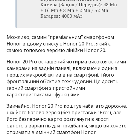
Камера (Задня / Передня): 48 Мп
+ 16 Мп + 8 Мп + 2 Мп / 32 Мп
Батарея: 4000 мАг
Можливо, самим “преміальним” смартфоном
Honor в цьому списку є Honor 20 Pro, який є
самою топовою версією лінійки Honor 20.
Honor 20 Pro оснащений чотирма високоякісними
камерами на задній панелі, включаючи один з
перших макрооб’єктивів на смартфоні, і його
фронтальний об’єктив теж чудовий. Це досить
гарний смартфон з пристойними
характеристиками і функціями.
Звичайно, Honor 20 Pro коштує набагато дорожче,
ніж його базова версія (без приставки “Pro”), але
його безперечно варто розглянути в якості
одного з варіантів для придбання, якщо ви хочете
отримати відмінний смартфон Honor.