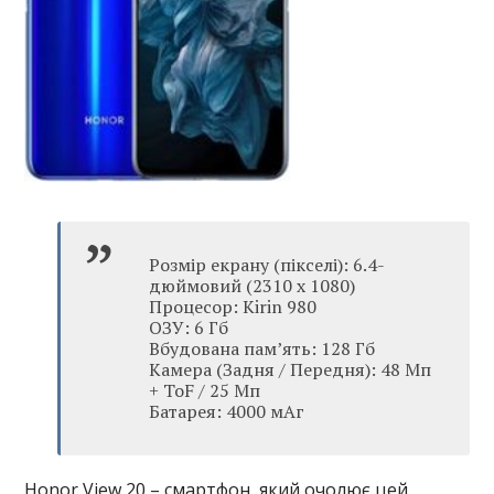
Розмір екрану (пікселі): 6.4-
дюймовий (2310 x 1080)
Процесор: Kirin 980
ОЗУ: 6 Гб
Вбудована пам’ять: 128 Гб
Камера (Задня / Передня): 48 Мп
+ ToF / 25 Мп
Батарея: 4000 мАг
Honor View 20 – смартфон, який очолює цей