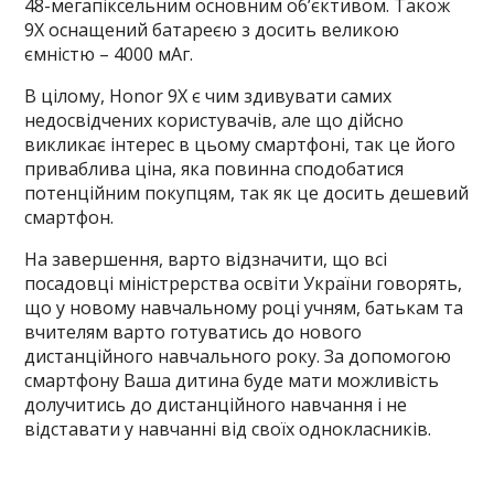
48-мегапіксельним основним об’єктивом. Також
9X оснащений батареєю з досить великою
ємністю – 4000 мАг.
В цілому, Honor 9X є чим здивувати самих
недосвідчених користувачів, але що дійсно
викликає інтерес в цьому смартфоні, так це його
приваблива ціна, яка повинна сподобатися
потенційним покупцям, так як це досить дешевий
смартфон.
На завершення, варто відзначити, що всі
посадовці міністрерства освіти України говорять,
що у новому навчальному році учням, батькам та
вчителям варто готуватись до нового
дистанційного навчального року. За допомогою
смартфону Ваша дитина буде мати можливість
долучитись до дистанційного навчання і не
відставати у навчанні від своїх однокласників.