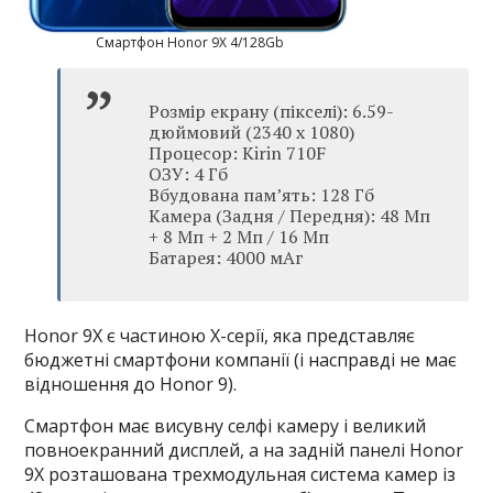
Смартфон Honor 9X 4/128Gb
Розмір екрану (пікселі): 6.59-
дюймовий (2340 x 1080)
Процесор: Kirin 710F
ОЗУ: 4 Гб
Вбудована пам’ять: 128 Гб
Камера (Задня / Передня): 48 Мп
+ 8 Мп + 2 Мп / 16 Мп
Батарея: 4000 мАг
Honor 9X є частиною X-серії, яка представляє
бюджетні смартфони компанії (і насправді не має
відношення до Honor 9).
Смартфон має висувну селфі камеру і великий
повноекранний дисплей, а на задній панелі Honor
9X розташована трехмодульная система камер із