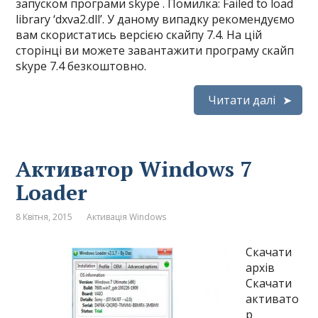
запуском програми skype . Помилка: Failed to load
library ‘dxva2.dll’. У даному випадку рекомендуємо
вам скористатись версією скайпу 7.4. На цій
сторінці ви можете завантажити програму скайп
skype 7.4 безкоштовно.
Читати далі
Активатор Windows 7
Loader
8 Квітня, 2015
Активація Windows
Скачати
архів
Скачати
активато
р