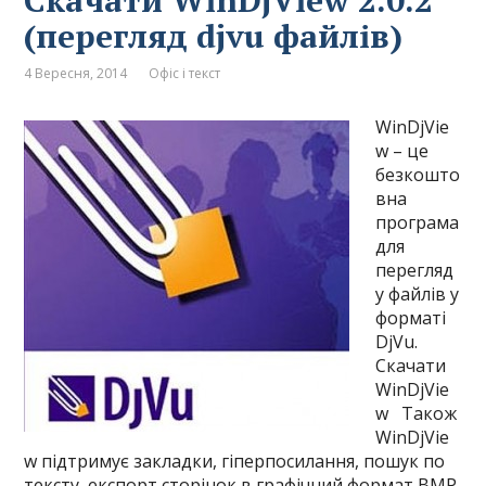
Скачати WinDjView 2.0.2
(перегляд djvu файлів)
4 Вересня, 2014
Офіс і текст
WinDjVie
w – це
безкошто
вна
програма
для
перегляд
у файлів у
форматі
DjVu.
Скачати
WinDjVie
w Також
WinDjVie
w підтримує закладки, гіперпосилання, пошук по
тексту, експорт сторінок в графічний формат BMP,