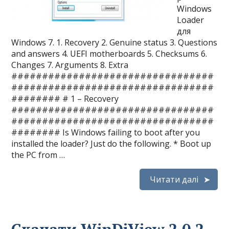
Windows
Loader
для
Windows 7. 1. Recovery 2. Genuine status 3. Questions
and answers 4. UEFI motherboards 5. Checksums 6.
Changes 7. Arguments 8. Extra
#################################
#################################
######## # 1 – Recovery
#################################
#################################
######## Is Windows failing to boot after you
installed the loader? Just do the following. * Boot up
the PC from …
Читати далі