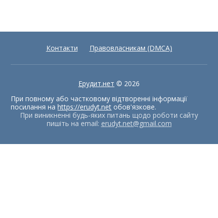
Контакти
Правовласникам (DMCA)
Ерудит.нет
© 2026
При повному або частковому відтворенні інформації
посилання на
https://erudyt.net
обов'язкове.
При виникненні будь-яких питань щодо роботи сайту
пишіть на email:
erudyt.net@gmail.com