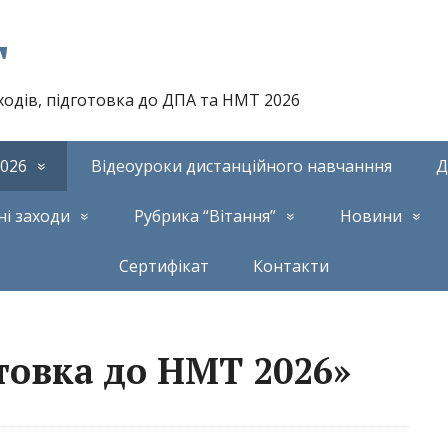
т
аходів, підготовка до ДПА та НМТ 2026
026
Відеоуроки дистанційного навчанння
Д
ні заходи
Рубрика “Вітання”
Новини
Сертифікат
Контакти
товка до НМТ 2026»