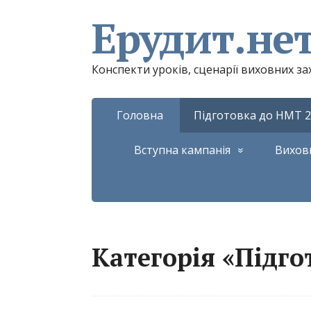
Ерудит.не
Конспекти уроків, сценарії виховних з
Головна
Підготовка до НМТ 2
Вступна кампанія
Вихов
Категорія «Підго