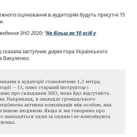
жного оцінювання в аудиторіях будуть присутні 15
и.
ведення ЗНО 2020: “
Не більш як 10 осіб у
о
сказала заступник директора Українського
а Вакуленко.
никами в аудиторії становитиме 1,2 метра,
иторії — 15, плюс старший інструктор і
римо про складання ЗНО, мова йде відсутність
ми. Наприклад, в закладах громадського
редбачена активна комунікація між особою, яка
та іншою людиною. Якщо ж ми говоримо про
о знаходяться один за одним і не комунікують
уленко.