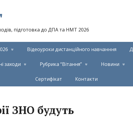
т
аходів, підготовка до ДПА та НМТ 2026
026
Відеоуроки дистанційного навчанння
Д
ні заходи
Рубрика “Вітання”
Новини
Сертифікат
Контакти
ії ЗНО будуть