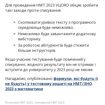
Для проведення НМТ 2023 УЦОЯО обіцяє зробити
такі заходи проти списування:
Скопіювати уривки тексту з програмного
середовища буде неможливо.
Неможливо буде завантажити додаткову
вебсторінку.
За роботою абітурієнтів буде стежити
більше інструкторів.
Якщо учасник тестування буде помічений у
списуванні, жодного результату він не отримає і
вступити до університету у 2023 році не зможе.
Нагадаємо, опубліковано
формули, які будуть (і
не будуть) у тестовому зошиті на НМТ/ЗНО
2023 з математики
Позначки:
НМТ 2023
,
списування НМТ 2023