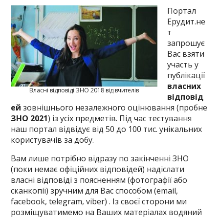
Портал
Ерудит.не
т
запрошує
Вас взяти
участь у
публікації
власних
Власні відповіді ЗНО 2018 від вчителів
відповід
ей
зовнішнього незалежного оцінювання (пробне
ЗНО 2021
) із усіх предметів. Під час тестування
наш портал відвідує від 50 до 100 тис. унікальних
користувачів за добу.
Вам лише потрібно відразу по закінченні ЗНО
(поки немає офіційних відповідей) надіслати
власні відповіді з поясненням (фотографії або
сканкопії) зручним для Вас способом (email,
facebook, telegram, viber) . Із своєї сторони ми
розміщуватимемо на Ваших матеріалах водяний