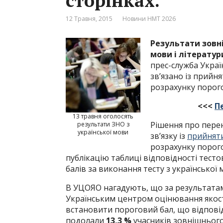
сторінках.
12 Травня, 2015
Новини НМТ 2026
Результати зовн
мови і літератур
прес-служба Украї
зв’язано із прийн
розрахунку порого
<<<
П
13 травня оголосять
Рішення про пере
результати ЗНО з
української мови
зв’язку із
прийнят
розрахунку порог
публікацію таблиці відповідності тесто
балів за виконання тесту з української 
В УЦОЯО нагадують, що за результата
Українським центром оцінювання якості
встановити пороговий бал, що відпові
подолали
13,3 %
учасників зовнішнього