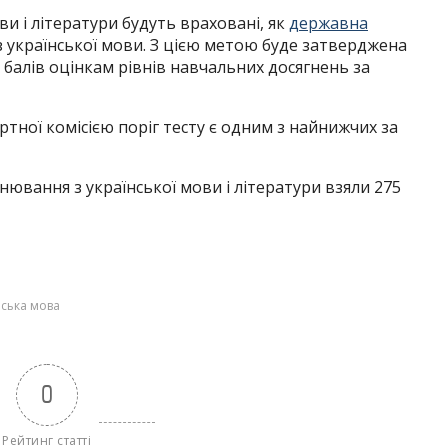
и і літератури будуть враховані, як
державна
з української мови. З цією метою буде затверджена
 балів оцінкам рівнів навчальних досягнень за
тної комісією поріг тесту є одним з найнижчих за
ювання з української мови і літератури взяли 275
нська мова
0
Рейтинг статті