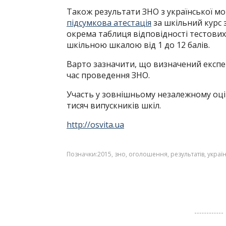
Також результати ЗНО з української мов
підсумкова атестація
за шкільний курс 
окрема таблиця відповідності тестових
шкільною шкалою від 1 до 12 балів.
Варто зазначити, що визначений експер
час проведення ЗНО.
Участь у зовнішньому незалежному оцін
тисяч випускників шкіл.
http://osvita.ua
Позначки:
2015
,
зно
,
оголошення
,
результатів
,
украї