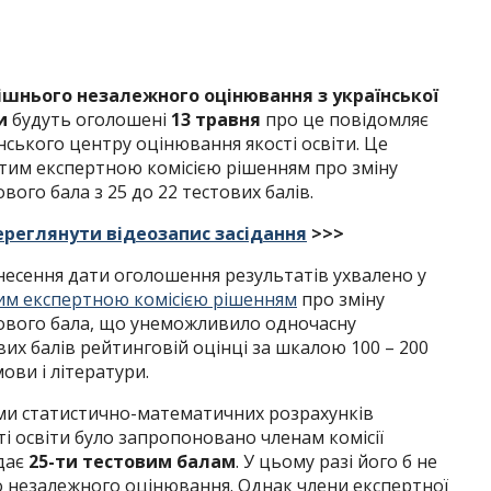
ішнього незалежного оцінювання з української
и
будуть оголошені
13 травня
про це повідомляє
нського центру оцінювання якості освіти. Це
ятим експертною комісією рішенням про зміну
вого бала з 25 до 22 тестових балів.
ереглянути відеозапис засідання
>>>
несення дати оголошення результатів ухвалено у
им експертною комісією рішенням
про зміну
ового бала, що унеможливило одночасну
вих балів рейтинговій оцінці за шкалою 100 – 200
мови і літератури.
ми статистично-математичних розрахунків
 освіти було запропоновано членам комісії
дає
25-ти тестовим балам
. У цьому разі його б не
 незалежного оцінювання. Однак члени експертної