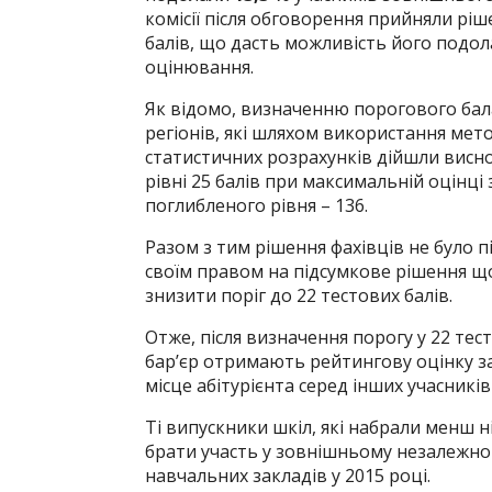
комісії після обговорення прийняли рі
балів, що дасть можливість його подо
оцінювання.
Як відомо, визначенню порогового бала
регіонів, які шляхом використання мет
статистичних розрахунків дійшли висно
рівні 25 балів при максимальній оцінці 
поглибленого рівня – 136.
Разом з тим рішення фахівців не було 
своїм правом на підсумкове рішення щ
знизити поріг до 22 тестових балів.
Отже, після визначення порогу у 22 тес
бар’єр отримають рейтингову оцінку за
місце абітурієнта серед інших учасників
Ті випускники шкіл, які набрали менш 
брати участь у зовнішньому незалежном
навчальних закладів у 2015 році.