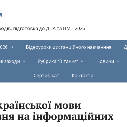
т
аходів, підготовка до ДПА та НМТ 2026
026
Відеоуроки дистанційного навчанння
Д
ні заходи
Рубрика “Вітання”
Новини
Сертифікат
Контакти
країнської мови
авня на інформаційних