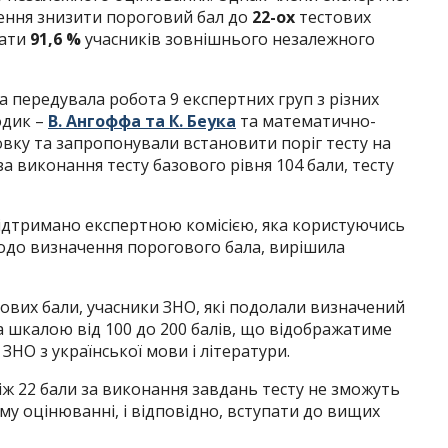
шення знизити пороговий бал до
22-ох
тестових
лати
91,6 %
учасників зовнішнього незалежного
 передувала робота 9 експертних груп з різних
одик –
В. Ангоффа та К. Беука
та математично-
вку та запропонували встановити поріг тесту на
за виконання тесту базового рівня 104 бали, тесту
підтримано експертною комісією, яка користуючись
одо визначення порогового бала, вирішила
тових бали, учасники ЗНО, які подолали визначений
 шкалою від 100 до 200 балів, що відображатиме
 ЗНО з української мови і літератури.
ніж 22 бали за виконання завдань тесту не зможуть
у оцінюванні, і відповідно, вступати до вищих