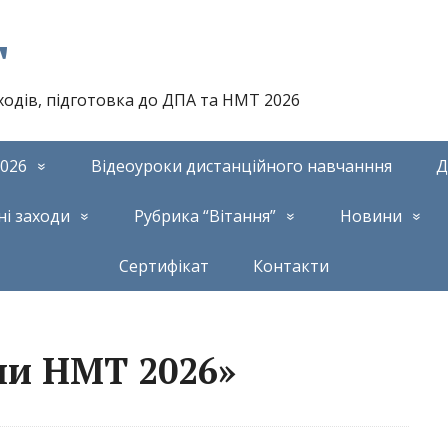
т
аходів, підготовка до ДПА та НМТ 2026
026
Відеоуроки дистанційного навчанння
Д
ні заходи
Рубрика “Вітання”
Новини
Сертифікат
Контакти
ни НМТ 2026»