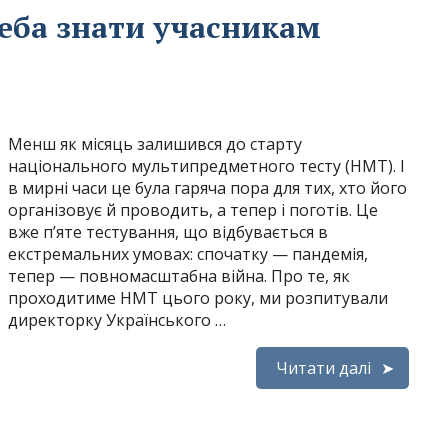
реба знати учасникам
Менш як місяць залишився до старту
національного мультипредметного тесту (НМТ). І
в мирні часи це була гаряча пора для тих, хто його
організовує й проводить, а тепер і поготів. Це
вже п’яте тестування, що відбувається в
екстремальних умовах: спочатку — пандемія,
тепер — повномасштабна війна. Про те, як
проходитиме НМТ цього року, ми розпитували
директорку Українського …
Читати далі