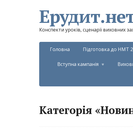
Ерудит.не
Конспекти уроків, сценарії виховних з
Головна
Підготовка до НМТ 2
Вступна кампанія
Вихов
Категорія «Нови