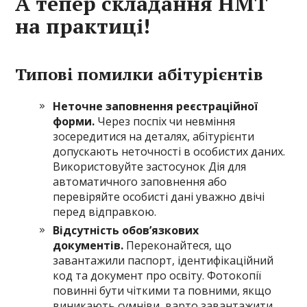
А тепер складання НМТ
на практиці!
Типові помилки абітурієнтів
Неточне заповнення реєстраційної
форми.
Через поспіх чи невміння
зосередитися на деталях, абітурієнти
допускають неточності в особистих даних.
Використовуйте застосунок Дія для
автоматичного заповнення або
перевіряйте особисті дані уважно двічі
перед відправкою.
Відсутність обов’язкових
документів.
Переконайтеся, що
завантажили паспорт, ідентифікаційний
код та документ про освіту. Фотокопії
повинні бути чіткими та повними, якщо
виникають сумніви, варто завантажити