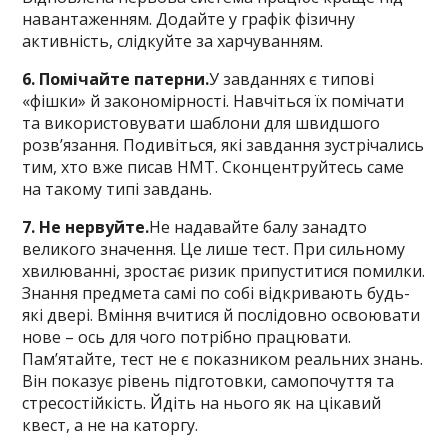
навантаженням. Додайте у графік фізичну
активність, слідкуйте за харчуванням.
6. Помічайте патерни.
У завданнях є типові
«фішки» й закономірності. Навчіться їх помічати
та використовувати шаблони для швидшого
розв’язання. Подивіться, які завдання зустрічались
тим, хто вже писав НМТ. Сконцентруйтесь саме
на такому типі завдань.
7. Не нервуйте.
Не надавайте балу занадто
великого значення. Це лише тест. При сильному
хвилюванні, зростає ризик припуститися помилки.
Знання предмета самі по собі відкривають будь-
які двері. Вміння вчитися й послідовно освоювати
нове – ось для чого потрібно працювати.
Пам’ятайте, тест не є показником реальних знань.
Він показує рівень підготовки, самопочуття та
стресостійкість. Йдіть на нього як на цікавий
квест, а не на каторгу.