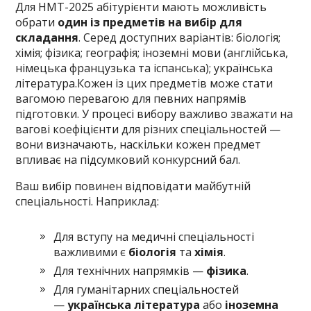
Для НМТ-2025 абітурієнти мають можливість
обрати
один із предметів на вибір для
складання
. Серед доступних варіантів: біологія;
хімія; фізика; географія; іноземні мови (англійська,
німецька французька та іспанська); українська
література.Кожен із цих предметів може стати
вагомою перевагою для певних напрямів
підготовки. У процесі вибору важливо зважати на
вагові коефіцієнти для різних спеціальностей —
вони визначають, наскільки кожен предмет
впливає на підсумковий конкурсний бал.
Ваш вибір повинен відповідати майбутній
спеціальності. Наприклад:
Для вступу на медичні спеціальності
важливими є
біологія
та
хімія
.
Для технічних напрямків —
фізика
.
Для гуманітарних спеціальностей
—
українська література
або
іноземна