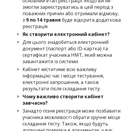
основний етап реєстрації. Якщо ви не
змогли зареєструватись в цей період з
поважних причин або отримали відмову,
з
9 по 14 травня
буде відкрита додаткова
реєстрація.
Як створити електронний кабінет?
Для цього знадобиться електронний
документ (паспорт або ID-картка) та
сертифікат учасника НМТ, який можна
завантажити із системи.
Кабінет міститиме всю важливу
інформацію: час і місце тестування,
електронні запрошення, а також
результати після складання тесту.
Чому важливо створити кабінет
завчасно?
Занадто пізня реєстрація може позбавити
учасника можливості обрати зручне місце
складання тесту. Також, якщо будуть
допущені помилки в документах, у вас