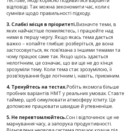
тестове, іноді корисно подивитися варіанти
відповіді. Так можна зекономити час, коли є
сумніви щодо правильності підходу.
3. Слабкі місця в пріоритеті.
Визначте теми, в
яких найчастіше помиляєтесь, і працюйте над
ними в першу чергу. Якщо якась тема дається
важко – копайте глибше: розберіться, де вона
застосовується, як пов’язана з іншими темами та
чому працює саме так. Якщо щось здається
нелогічним, це означає, що ви ще не до кінця
зрозуміли тему. Коли тема стає зрозумілою, її
розв’язування буде логічним і, навіть, приємним.
4. Тренуйтесь на тестах.
Робіть якомога більше
пробних варіантів НМТ у реальних умовах. Ставте
таймер, щоб симулювати атмосферу іспиту. Це
допоможе працювати швидше й упевненіше.
5. Не перевтомлюйтесь.
Сон і відпочинок це не
марнування часу, а запорука продуктивності.
Відновлена нервова система працює краще під