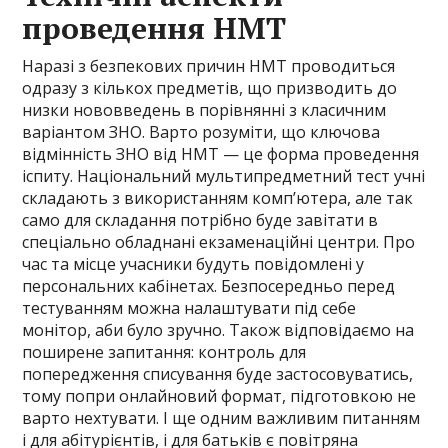
проведення НМТ
Наразі з безпекових причин НМТ проводиться
одразу з кількох предметів, що призводить до
низки нововведень в порівнянні з класичним
варіантом ЗНО. Варто розуміти, що ключова
відмінність ЗНО від НМТ — це форма проведення
іспиту. Національний мультипредметний тест учні
складають з використанням комп’ютера, але так
само для складання потрібно буде завітати в
спеціально обладнані екзаменаційні центри. Про
час та місце учасники будуть повідомлені у
персональних кабінетах. Безпосередньо перед
тестуванням можна налаштувати під себе
монітор, аби було зручно. Також відповідаємо на
поширене запитання: контроль для
попередження списування буде застосовуватись,
тому попри онлайновий формат, підготовкою не
варто нехтувати. І ще одним важливим питанням
і для абітурієнтів, і для батьків є повітряна