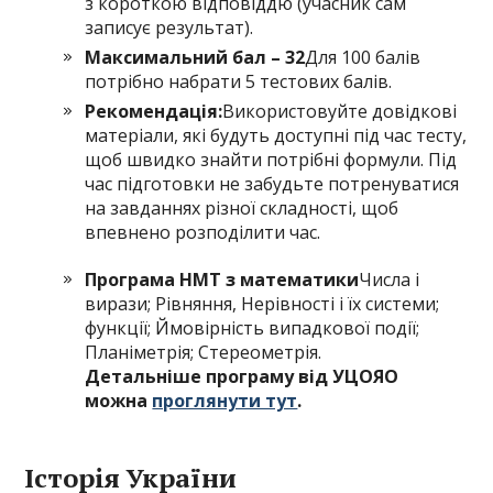
з короткою відповіддю (учасник сам
записує результат).
Максимальний бал – 32
Для 100 балів
потрібно набрати 5 тестових балів.
Рекомендація:
Використовуйте довідкові
матеріали, які будуть доступні під час тесту,
щоб швидко знайти потрібні формули. Під
час підготовки не забудьте потренуватися
на завданнях різної складності, щоб
впевнено розподілити час.
Програма НМТ з математики
Числа і
вирази; Рівняння, Нерівності і їх системи;
функції; Ймовірність випадкової події;
Планіметрія; Стереометрія.
Детальніше програму від УЦОЯО
можна
проглянути тут
.
Історія України