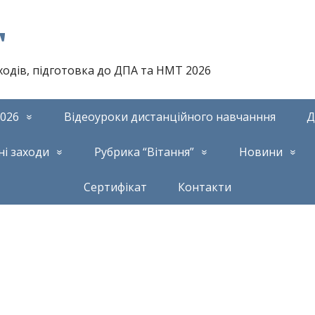
т
аходів, підготовка до ДПА та НМТ 2026
026
Відеоуроки дистанційного навчанння
Д
ні заходи
Рубрика “Вітання”
Новини
Сертифікат
Контакти