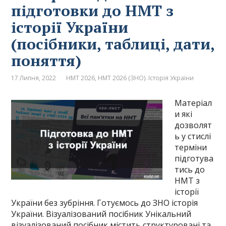
підготовки до НМТ з
історії України
(посібники, таблиці, дати,
поняття)
17 Липня, 2022
НМТ 2026
,
НМТ 2026 (ЗНО). Історія України
Матеріал
и які
дозволят
ь у стислі
терміни
підготува
тись до
НМТ з
історії
України без зубріння. Готуємось до ЗНО історія
України. Візуалізований посібник Унікальний
візуалізований посібник містить структуровані та