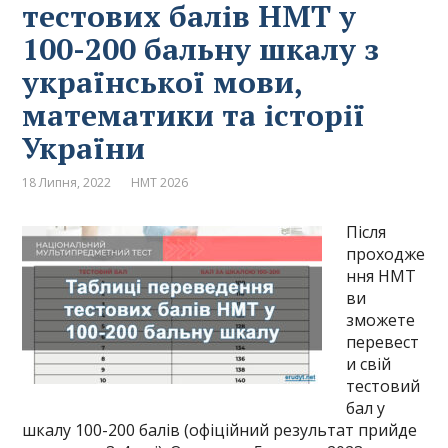
тестових балів НМТ у
100-200 бальну шкалу з
української мови,
математики та історії
України
18 Липня, 2022
НМТ 2026
Після
проходже
ння НМТ
ви
зможете
перевест
и свій
тестовий
бал у
шкалу 100-200 балів (офіційний результат прийде