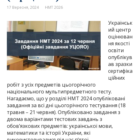
17 Вересня, 2024
НМТ 2026
Українськ
ий центр
оцінюван
ня якості
освіти
опублікув
ав зразки
сертифіка
ційних
робіт з усіх предметів цьогорічного
національного мультипредметного тесту.
Нагадаємо, що у розділі НМТ 2024 опубліковані
завдання за всі дні цьогорічного тестування (18
травня – 21 червня). Опубліковано завдання з
двома варіантами тестових завдань з
обов’язкових предметів: української мови,
математики та історії України, які
використовувалися під час п’ятої …