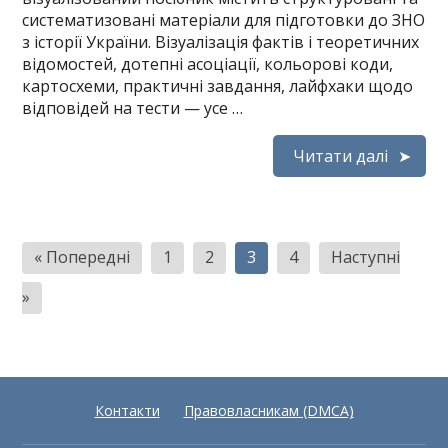
систематизовані матеріали для підготовки до ЗНО
з історії України. Візуалізація фактів і теоретичних
відомостей, дотепні асоціації, кольорові коди,
картосхеми, практичні завдання, лайфхаки щодо
відповідей на тести — усе …
Читати далі
Пагінація
« Попередні
1
2
3
4
Наступні
записів
»
Контакти
Правовласникам (DMCA)