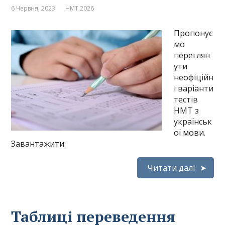
6 Червня, 2023
НМТ 2026
Пропонує
мо
переглян
ути
неофіційн
і варіанти
тестів
НМТ з
українськ
ої мови.
Завантажити:
Читати далі
Таблиці переведення