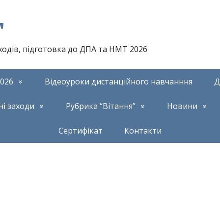
т
аходів, підготовка до ДПА та НМТ 2026
026
Відеоуроки дистанційного навчанння
Д
ні заходи
Рубрика “Вітання”
Новини
Сертифікат
Контакти