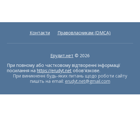
Контакти
Правовласникам (DMCA)
Ерудит.нет
© 2026
При повному або частковому відтворенні інформації
посилання на
https://erudyt.net
обов'язкове.
При виникненні будь-яких питань щодо роботи сайту
пишіть на email:
erudyt.net@gmail.com