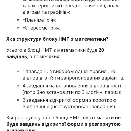
характеристики (середнє значення), аналіз
діаграм та графіків»;
«Планіметрія»;
«Стереометрія».
Яка структура блоку НМТ з математики?
Усього в блоці НМТ з математики буде
20
завдань
, з-поміж яких:
14 завдань з вибором однієї правильної
відповіді з п’яти запропонованих варіантів;
4 завдання на встановлення відповідності
(потрібно встановити по 3 «логічні пари»);
2 завдання відкритої форми з короткою
відповіддю (неструктуровані завдання).
Зверніть увагу, що в блоці НМТ з математики
не
буде завдань відкритої форми з розгорнутою
відповіддю.