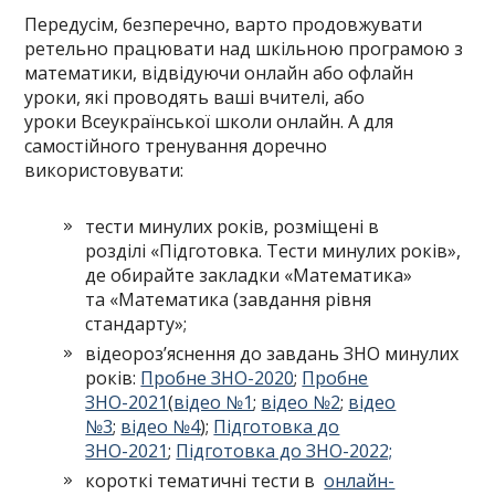
Передусім, безперечно, варто продовжувати
ретельно працювати над шкільною програмою з
математики, відвідуючи онлайн або офлайн
уроки, які проводять ваші вчителі, або
уроки Всеукраїнської школи онлайн. А для
самостійного тренування доречно
використовувати:
тести минулих років, розміщені в
розділі «Підготовка. Тести минулих років»,
де обирайте закладки «Математика»
та «Математика (завдання рівня
стандарту»;
відеороз’яснення до завдань ЗНО минулих
років:
Пробне ЗНО-2020
;
Пробне
ЗНО-2021
(
відео №1
;
відео №2
;
відео
№3
;
відео №4
);
Підготовка до
ЗНО-2021
;
Підготовка до ЗНО-2022;
короткі тематичні тести в
онлайн-