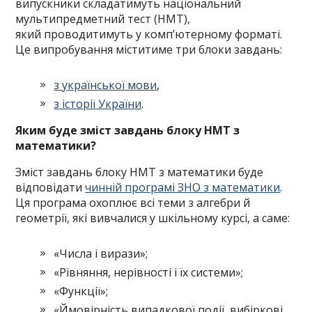
випускники складатимуть національний
мультипредметний тест (НМТ),
який проводитимуть у комп’ютерному форматі.
Це випробування міститиме три блоки завдань:
з української мови
,
з історії України
.
Яким буде зміст завдань блоку НМТ з
математики?
Зміст завдань блоку НМТ з математики буде
відповідати
чинній програмі ЗНО з математики
.
Ця програма охоплює всі теми з алгебри й
геометрії, які вивчалися у шкільному курсі, а саме:
«Числа і вирази»;
«Рівняння, нерівності і їх системи»;
«Функції»;
«Ймовірність випадкової події, вибіркові