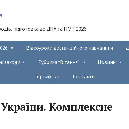
т
аходів, підготовка до ДПА та НМТ 2026
026
Відеоуроки дистанційного навчанння
Д
ні заходи
Рубрика “Вітання”
Новини
Сертифікат
Контакти
я України. Комплексне