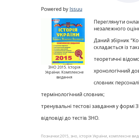
Powered by
Issuu
Переглянути онла
незалежного оціню
Даний збірник “Ко
складається із так
теоретичні відомо
ЗНО 2015. Історія
хронологічний дов
України. Комплексне
видання
словник персоналі
термінологічний словник;
тренувальні тестові завдання у формі 
відповіді до тестів ЗНО.
Позначки:
2015
,
зно
,
історія України
,
комплексне ви