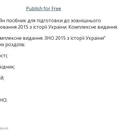
Publish for Free
йн посібник для підготовки до зовнішнього
вання 2015 з історії України. Комплексне видання.
мплексне видання. ЗНО 2015 з історії України”
их розділів:
сті;
ідник;
й;
ЗНО;
дання