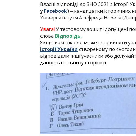
Власні відповіді до ЗНО 2021 з історії У
у
Facebook
) –
кандидатки історичних н
Університету ім.Альфреда Нобеля (Дніп
Увага!
У тестовому зошиті допущені пом
слова
Відповідь.
Якщо вам цікаво, можете прийняти уч
історії України
створеному по сьогодніш
відповідали інші учасники або долучай
даної статті внизу сторінки.