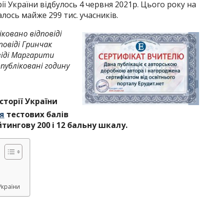
ї України відбулось 4 червня 2021р. Цього року на
алось майже 299 тис. учасників.
іковано відповіді
повіді Гринчак
віді Маргарити
публіковані годину
історії України
я
тестових балів
ейтингову 200 і 12 бальну шкалу.
України