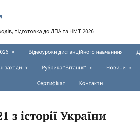
т
аходів, підготовка до ДПА та НМТ 2026
026
Відеоуроки дистанційного навчанння
Д
ні заходи
Рубрика “Вітання”
Новини
Сертифікат
Контакти
1 з історії України