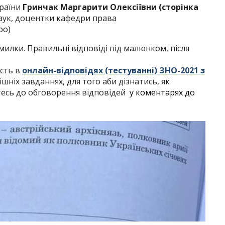
країни
Гринчак Маргарити Олексіївни (сторінка
аук, доцентки кафедри права
ро)
илки. Правильні відповіді під малюнком, після
асть в
онлайн-відповідях (тестуванні) ЗНО-2021 з
ніх завданнях, для того аби дізнатись, як
тесь до обговорення відповідей
у коментарях до