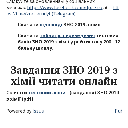
Слідкуйте за оновленням у соціальних
мережах
https://www.facebook.com/dpa.zno
або
htt
ps://t.me/zno_erudyt (Telegram)
Скачати
відповіді
ЗНО 2019 з хімії
Скачати
таблицю переведення
тестових
балів ЗНО 2019 з хімії у рейтингову 200 і 12
бальну шкалу.
Завдання ЗНО 2019 з
хімії читати онлайн
Скачати
тестовий зошит
(завдання) ЗНО 2019
з хімії (pdf)
Powered by
Issuu
Publis