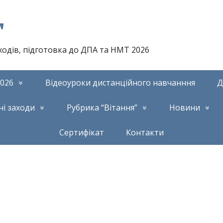
т
аходів, підготовка до ДПА та НМТ 2026
026
Відеоуроки дистанційного навчанння
Д
ні заходи
Рубрика “Вітання”
Новини
Сертифікат
Контакти