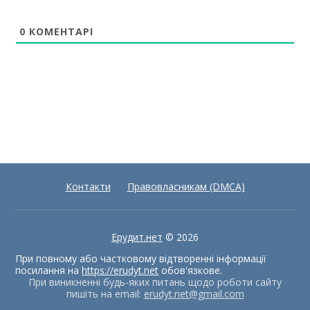
0
КОМЕНТАРІ
Контакти
Правовласникам (DMCA)
Ерудит.нет
© 2026
При повному або частковому відтворенні інформації
посилання на
https://erudyt.net
обов'язкове.
При виникненні будь-яких питань щодо роботи сайту
пишіть на email:
erudyt.net@gmail.com