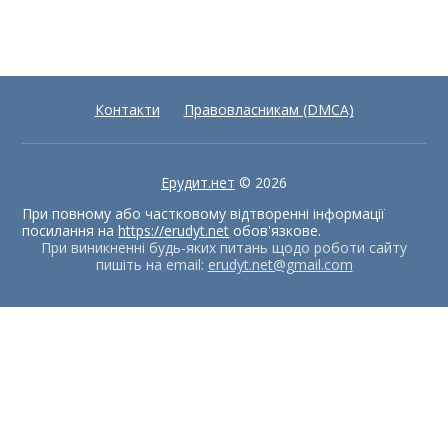
Контакти
Правовласникам (DMCA)
Ерудит.нет
© 2026
При повному або частковому відтворенні інформації
посилання на
https://erudyt.net
обов'язкове.
При виникненні будь-яких питань щодо роботи сайту
пишіть на email:
erudyt.net@gmail.com