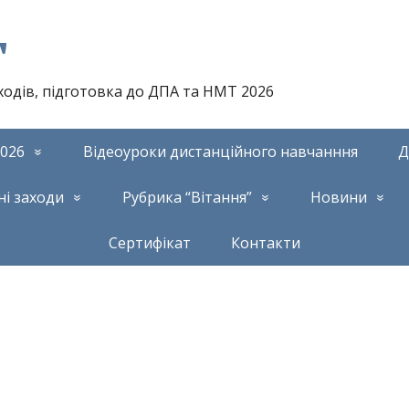
т
аходів, підготовка до ДПА та НМТ 2026
026
Відеоуроки дистанційного навчанння
Д
ні заходи
Рубрика “Вітання”
Новини
Сертифікат
Контакти