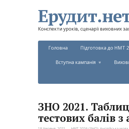
Ерудит.не
Конспекти уроків, сценарії виховних з
Головна
Підготовка до НМТ 2
Вступна кампанія
Вихов
ЗНО 2021. Табли
тестових балів з
18 Червня, 2021
НМТ 2026 (ЗНО). Англійська мова