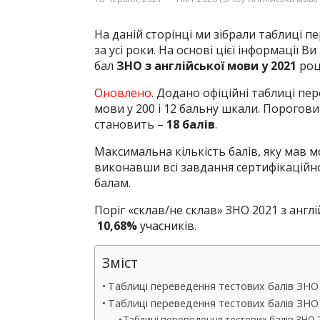
На даній сторінці ми зібрали таблиці 
за усі роки. На основі цієї інформації
бал
ЗНО з англійської мови у 2021
роц
Оновлено
. Додано офіційні таблиці пе
мови у 200 і 12 бальну шкали. Пороговий
становить –
18 балів
.
Максимальна кількість балів, яку мав
виконавши всі завдання сертифікаційно
балам.
Поріг «склав/не склав» ЗНО 2021 з англ
10,68%
учасників.
Зміст
Таблиці переведення тестових балів ЗНО 
Таблиці переведення тестових балів ЗНО 
Таблиці переведення тестових балів ЗНО 2