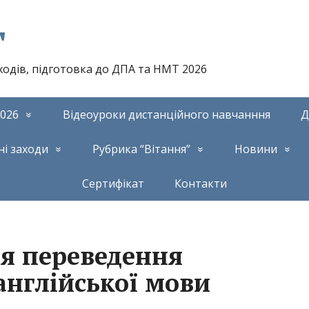
т
аходів, підготовка до ДПА та НМТ 2026
026
Відеоуроки дистанційного навчанння
Д
ні заходи
Рубрика “Вітання”
Новини
Сертифікат
Контакти
ця переведення
 англійської мови