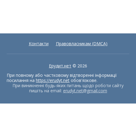
Контакти
Правовласникам (DMCA)
Ерудит.нет
© 2026
При повному або частковому відтворенні інформації
посилання на
https://erudyt.net
обов'язкове.
При виникненні будь-яких питань щодо роботи сайту
пишіть на email:
erudyt.net@gmail.com