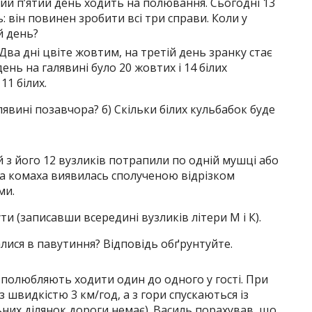
ний п’ятий день ходить на полювання. Сьогодні 13
: він повинен зробити всі три справи. Коли у
й день?
Два дні цвіте жовтим, на третій день зранку стає
день на галявині було 20 жовтих і 14 білих
11 білих.
лявині позавчора? б) Скільки білих кульбабок буде
й з його 12 вузликів потрапили по одній мушці або
а комаха виявилась сполученою відрізком
ми.
ти (записавши всередині вузликів літери М і К).
алися в павутиння? Відповідь обґрунтуйте.
і полюбляють ходити один до одного у гості. При
з швидкістю 3 км/год, а з гори спускаються із
них ділянок дороги немає). Василь порахував, що