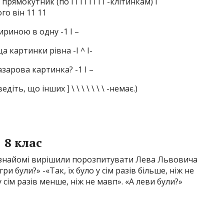
ямокутник (по І І І І І І І І -клітинкам) і
го він 11 11
иною в одну -1 І –
а картинки рівна -І ^ I-
зарова картинка? -1 І –
іть, що інших ] \ \ \ \ \ \ \ -немає.)
8 клас
й, знайомі вирішили порозпитувати Лева Львовича
и були?» -«Так, їх було у сім разів більше, ніж не
 у сім разів менше, ніж не мавп». «А леви були?»