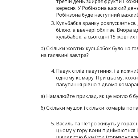
третій день збирає фрукти і кож
вересня. У Робінзона важкий день
Робінзона буде наступний важки
Кульбабка зранку розпускається. 
білою, а ввечері облітає. Вчора в
кульбабок, а сьогодні 15 жовтих і 
а) Скільки жовтих кульбабок було на га
на галявині завтра?
Павук сплів павутиння, і в кожни
одному комару. При цьому, кожн
павутиння рівно з двома комара
а) Намалюйте приклад, як це могло б бу
б) Скільки мушок і скільки комарів поп
Василь та Петро живуть у горах 
цьому у гору вони піднімаються і
швидкістю 6 км/год (горизонталь