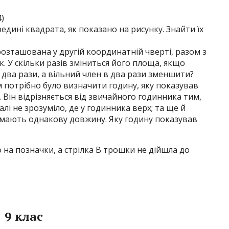
4)
редині квадрата, як показано на рисунку. Знайти їх
 розташована у другій координатній чверті, разом з
 У скільки разів зміниться його площа, якщо
 два рази, а вільний член в два рази зменшити?
м потрібно було визначити годину, яку показував
 Він відрізняється від звичайного годинника тим,
алі не зрозуміло, де у годинника верх; та ще й
и мають однакову довжину. Яку годину показував
о на позначки, а стрілка В трошки не дійшла до
9 клас