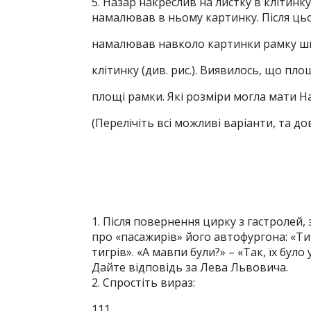
5. Назар накреслив на листку в клітинку пр
намалював в ньому картинку. Після цьо
намалював навколо картинки рамку шир
клітинку (див. рис.). Виявилось, що площ
площі рамки. Які розміри могла мати На
(Перелічіть всі можливі варіанти, та довед
1. Після повернення цирку з гастроле
про «пасажирів» його автофургона: «Тигр
тигрів». «А мавпи були?» – «Так, їх було
Дайте відповідь за Лева Львовича.
2. Спростіть вираз:
111