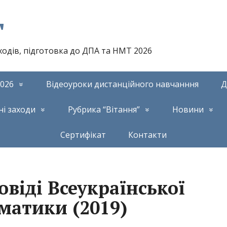
т
аходів, підготовка до ДПА та НМТ 2026
026
Відеоуроки дистанційного навчанння
Д
ні заходи
Рубрика “Вітання”
Новини
Сертифікат
Контакти
овіді Всеукраїнської
матики (2019)