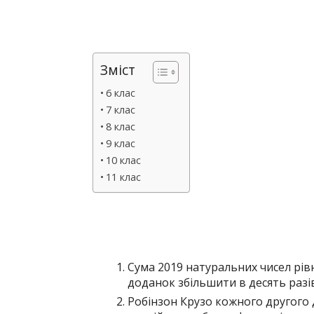
Зміст
6 клас
7 клас
8 клас
9 клас
10 клас
11 клас
Сума 2019 натуральних чисел рів
доданок збільшити в десять разі
Робінзон Крузо кожного другого