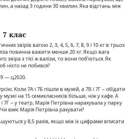
лин, а назад 3 години 30 хвилин. Яка відстань між
7 клас
их звірів вагою 2, З, 4, 5, 6, 7, 8, 9 і 10 кг в трьох
аліза повинна важити менше 20 кг. Якщо вага
го звіра з тієї ж валізи, то вони поб’ються. Як
об ніхто не побився?
19 — ц2020.
сію. Коли 7А і 7Б пішли в музей, а 7В і 7Г – обідати
 музеї на 15 семикласників більше, ніж у кафе. А
 і 7Г – у театр, Марія Петрівна нарахувала у парку
. Чи вміє Марія Петрівна рахувати?
льшуються у 8,5 разів, якщо між їх цифрами вписати