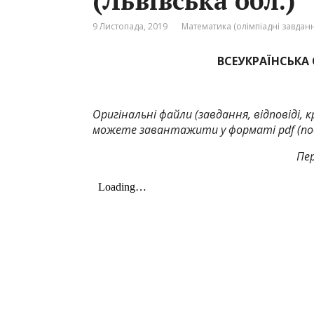
(Львівська обл.)
9 Листопада, 2019
Математика (олімпіадні завдан
ВСЕУКРАЇНСЬКА
Оригінальні файли (завдання, відповіді, к
можете завантажити у форматі pdf (поси
Пе