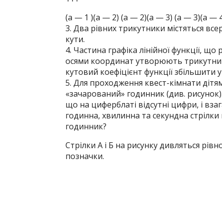
(а — 1 )(а — 2) (а — 2)(а — 3) (а — 3)(а — 
3. Два рівних трикутники містяться все
кути.
4. Частина графіка лінійної функції, що
осями координат утворюють трикутник.
кутовий коефіцієнт функції збільшити у
5. Для проходження квест-кімнати дітя
«зачарований» годинник (див. рисунок).
що на циферблаті відсутні цифри, і взаг
годинна, хвилинна та секундна стрілк
годинник?
Стрілки А і Б на рисунку дивляться рівн
позначки.