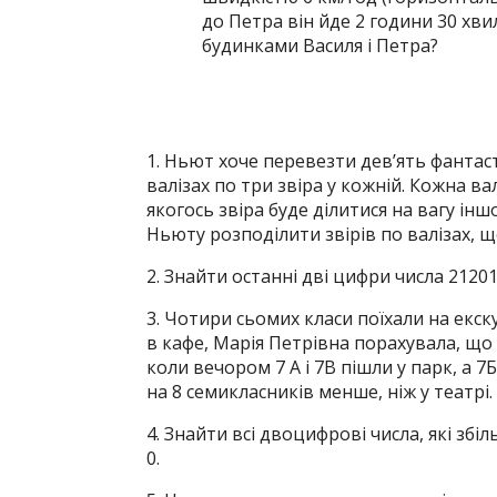
до Петра він йде 2 години 30 хви
будинками Василя і Петра?
1. Ньют хоче перевезти дев’ять фантастичн
валізах по три звіра у кожній. Кожна в
якогось звіра буде ділитися на вагу іншо
Ньюту розподілити звірів по валізах, щ
2. Знайти останні дві цифри числа 2120
3. Чотири сьомих класи поїхали на екскур
в кафе, Марія Петрівна порахувала, що у
коли вечором 7 А і 7В пішли у парк, а 7Б
на 8 семикласників менше, ніж у театрі
4. Знайти всі двоцифрові числа, які збі
0.