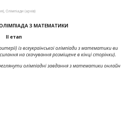
ня)
,
Олімпіади (архів)
 ОЛІМПІАДА З МАТЕМАТИКИ
II етап
ритерії) із всеукраїнської олімпіади з математики ви
лання на скачування розміщене в кінці сторінки).
реглянути олімпіадні завдання з математики онлайн