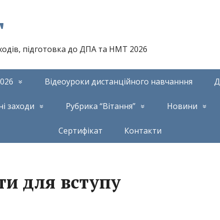
т
аходів, підготовка до ДПА та НМТ 2026
026
Відеоуроки дистанційного навчанння
Д
ні заходи
Рубрика “Вітання”
Новини
Сертифікат
Контакти
ти для вступу