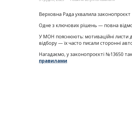
Верховна Рада ухвалила законопроєкт 
Одне з ключових рішень — повна відмо
У МОН пояснюють: мотиваційні листи 
відбору — їх часто писали сторонні авт
Нагадаємо, у законопроєкті №13650 т
правилами