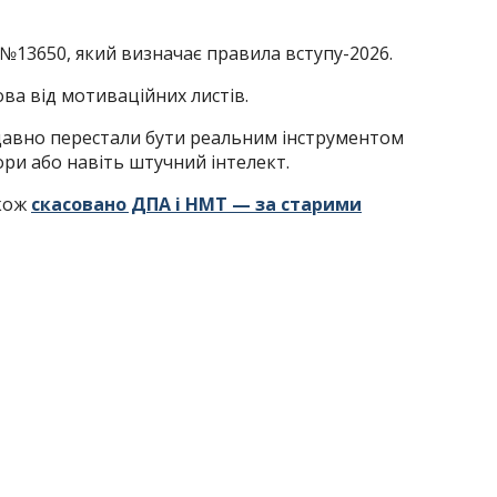
№13650, який визначає правила вступу-2026.
ва від мотиваційних листів.
давно перестали бути реальним інструментом
ори або навіть штучний інтелект.
акож
скасовано ДПА і НМТ — за старими