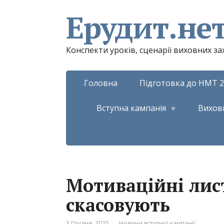
Ерудит.не
Конспекти уроків, сценарії виховних з
Головна
Підготовка до НМТ 2
Вступна кампанія
Вихов
Мотиваційні лис
скасовують
3 Грудня, 2025
Новини вступної кампанії