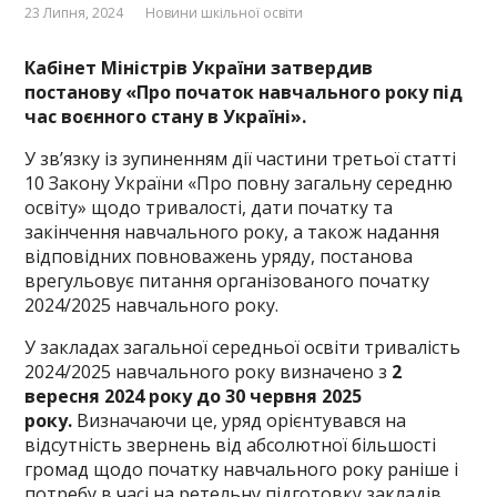
23 Липня, 2024
Новини шкільної освіти
Кабінет Міністрів України затвердив
постанову «Про початок навчального року під
час воєнного стану в Україні».
У зв’язку із зупиненням дії частини третьої статті
10 Закону України «Про повну загальну середню
освіту» щодо тривалості, дати початку та
закінчення навчального року, а також надання
відповідних повноважень уряду, постанова
врегульовує питання організованого початку
2024/2025 навчального року.
У закладах загальної середньої освіти тривалість
2024/2025 навчального року визначено з
2
вересня 2024 року до 30 червня 2025
року.
Визначаючи це, уряд орієнтувався на
відсутність звернень від абсолютної більшості
громад щодо початку навчального року раніше і
потребу в часі на ретельну підготовку закладів