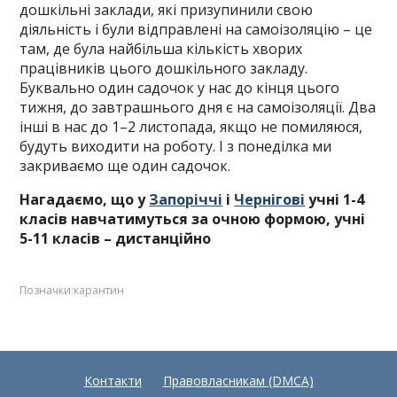
дошкільні заклади, які призупинили свою
діяльність і були відправлені на самоізоляцію – це
там, де була найбільша кількість хворих
працівників цього дошкільного закладу.
Буквально один садочок у нас до кінця цього
тижня, до завтрашнього дня є на самоізоляції. Два
інші в нас до 1–2 листопада, якщо не помиляюся,
будуть виходити на роботу. І з понеділка ми
закриваємо ще один садочок.
Нагадаємо, що у
Запоріччі
і
Чернігові
учні 1-4
класів навчатимуться за очною формою, учні
5-11 класів – дистанційно
Позначки:
карантин
Контакти
Правовласникам (DMCA)