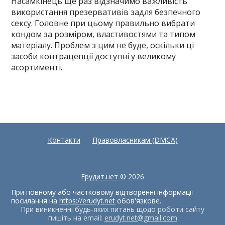
Насамкінець ще раз відзначимо важливість
використання презервативів задля безпечного
сексу. Головне при цьому правильно вибрати
кондом за розміром, властивостями та типом
матеріалу. Проблем з цим не буде, оскільки ці
засоби контрацепції доступні у великому
асортименті.
Контакти
Правовласникам (DMCA)
Ерудит.нет
© 2026
При повному або частковому відтворенні інформації
посилання на
https://erudyt.net
обов'язкове.
При виникненні будь-яких питань щодо роботи сайту
пишіть на email:
erudyt.net@gmail.com