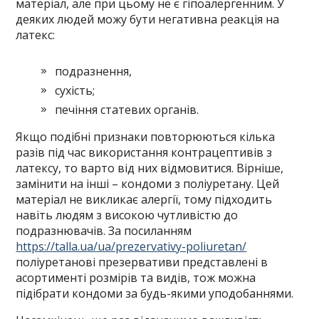
матеріал, але при цьому не є гіпоалергенним. У
деяких людей можу бути негативна реакція на
латекс:
подразнення,
сухість;
печіння статевих органів.
Якщо подібні признаки повторюються кілька
разів під час використання контрацептивів з
латексу, то варто від них відмовитися. Вірніше,
замінити на інші – кондоми з поліуретану. Цей
матеріал не викликає алергії, тому підходить
навіть людям з високою чутливістю до
подразнювачів. За посиланням
https://talla.ua/ua/prezervativy-poliuretan/
поліуретанові презервативи представлені в
асортименті розмірів та видів, тож можна
підібрати кондоми за будь-якими уподобаннями.