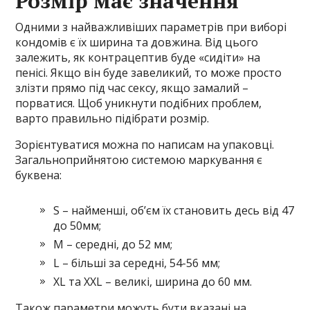
Розмір має значення
Одними з найважливіших параметрів при виборі
кондомів є їх ширина та довжина. Від цього
залежить, як контрацептив буде «сидіти» на
пенісі. Якщо він буде завеликий, то може просто
злізти прямо під час сексу, якщо замалий –
порватися. Щоб уникнути подібних проблем,
варто правильно підібрати розмір.
Зорієнтуватися можна по написам на упаковці.
Загальноприйнятою системою маркування є
буквена:
S – найменші, об’єм їх становить десь від 47
до 50мм;
M – середні, до 52 мм;
L – більші за середні, 54-56 мм;
XL та XXL – великі, ширина до 60 мм.
Також параметри можуть бути вказані на