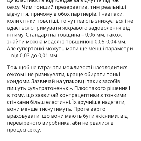
сексу. Чим тонший презерватив, тим реальніші
відчуття, причому в обох партнерів. І навпаки,
коли стінки товстіші, то чуттєвість знижується і не
вдається отримувати яскравого задоволення від
інтиму. Стандартна товщина – 0,06 мм, також
знайти можна моделі з товщиною 0,05-0,04 мм.
Але супертонкі можуть мати ще менші параметри
– від 0,03 до 0,01 мм.
Тож щоб не втрачати можливості насолодитися
сексом і не ризикувати, краще обирати тонкі
кондоми. Зазвичай на упаковці таких засобів
пишуть «ультратоненькі». Плюс такого рішення і
в тому, що зазвичай контрацептиви з тонкими
стінками більш еластичні. Їх зручніше надягати,
вони менше тиснутимуть. Проте варто
враховувати, що вони мають бути якісними, від
перевіреного виробника, аби не рвалися в
процесі сексу.