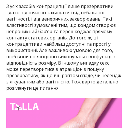
З усіх засобів контрацепції лише презервативи
здатні одночасно захищати і від небажаної
вагітності, і від венеричних захворювань. Такі
властивості зумовлені тим, що кондом створює
непроникний бар’єр та перешкоджає прямому
контакту статевих органів. До того ж, ці
контрацептиви найбільш доступні та прості у
використанні. Але важливою умовою для того,
щоб вони повноцінно виконувати свої функції є
відповідність розміру. В іншому випадку секс
може перетворитися в атракціон з пошуку
презервативу, якщо він раптом спаде, чи челендж
з лікуванням або вагітністю. Тож варто детально
розглянути це питання.