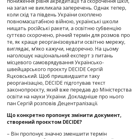
пониження рівня акредитації та скорочення шкіл,
на загал не викликала заперечень. Однак тепер,
коли схід та південь України охоплено
повномасштабною війною, українські школи
нищать російські ракети, а освітню субвенцію
суттєво скорочено, річний термін для розмов про
те, як краще реорганізовувати освітню мережу,
виглядає, м’яко кажучи, недоречно. На цьому
наголошує національний експерт з питань
місцевого самоврядування Українсько-
швейцарського проєкту DECIDE Сергій
Яцковський. Щоб пришвидшити таку
реорганізацію, DECIDE підготував текст
законопроєкту, який вже передав до Міністерства
освіти на науки України. Докладніше про нього
пан Сергій розповів Децентралізації.
Що конкретно пропонує змінити документ,
створений проєктом DECIDE?
– Він пропонує значно зменшити термін