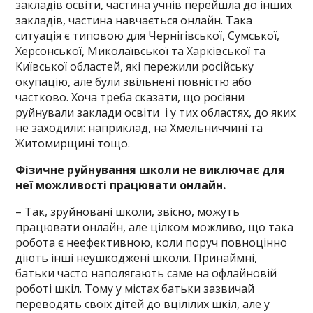
закладів освіти, частина учнів перейшла до інших
закладів, частина навчається онлайн. Така
ситуація є типовою для Чернігівської, Сумської,
Херсонської, Миколаївської та Харківської та
Київської областей, які пережили російську
окупацію, але були звільнені повністю або
частково. Хоча треба сказати, що росіяни
руйнували заклади освіти і у тих областях, до яких
не заходили: наприклад, на Хмельниччині та
Житомирщині тощо.
Фізичне руйнування школи не виключає для
неї можливості працювати онлайн.
– Так, зруйновані школи, звісно, можуть
працювати онлайн, але цілком можливо, що така
робота є неефективною, коли поруч повноцінно
діють інші неушкоджені школи. Принаймні,
батьки часто наполягають саме на офлайновій
роботі шкіл. Тому у містах батьки зазвичай
переводять своїх дітей до вцілілих шкіл, але у