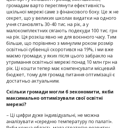
громадам варто переглянути ефективність
шкільної мережі саме з фінансового боку. Це ж не
секрет, що у великих школах видатки на одного
учня становлять 30-40 тис. на рік, а у
малокомплектних сягають подекуди 100 тис. грн
на рік. Ця розкіш явно не для воєнного часу. Тим
більше, що порівняно з минулим роком розмір
освітньої субвенції скоротився на 19%, і ми вже
маємо громади, у яких після цього забракло на
утримання освітньої мережі понад 10 млн грн на
рік. Ці кошти тепер має компенсувати місцевий
бюджет, тому для громад питання оптимізації є
достатньо актуальним.
Скільки громади могли б зекономити, якби
максимально оптимізували свої освітні
мережі?
– Ці цифри дуже індивідуальні, не можна
аналізувати «середню температуру по палаті».
Якби кожна область мала стратегію розвитку