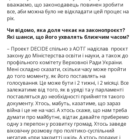
вважаємо, що законодавець повинен зробити
все, аби можна було не відкладати цей процес на
рік.
Чи відомо, яка доля чекає на законопроєкт?
Які шанси, що його ухвалять ближчим часом?
– Проект DECIDE спільно з АОТГ надіслав проєкт
закону до Міністерства освіти і науки, а також до
профільного комітету Верховної Ради України.
Мені складно сказати, скільки часу може пройти
до того моменту, як його поставлять на
голосування. Це може бути і 2 тижні, і 2 місяці. Все
залежатиме від того, як в уряді та у парламенті
поставляться до необхідності прийняття такого
документу. Хтось, мабуть, казатиме, що зараз
війна і це не на часі. А хтось скаже, що нам треба
думати про майбутнє, відтак давайте приберемо
одну з перепон у розвитку громад. Хтось заведе
віковічну розмову про політико-суспільний
негатив «при закритті шкіл». А хтось порахує і