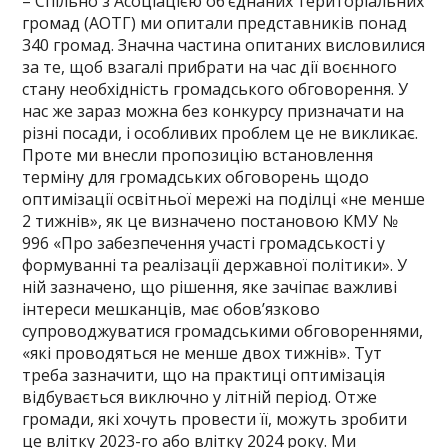
– Спільно з Асоціацією об’єднаних територіальних
громад (АОТГ) ми опитали представників понад
340 громад. Значна частина опитаних висловилися
за те, щоб взагалі прибрати на час дії воєнного
стану необхідність громадського обговорення. У
нас же зараз можна без конкурсу призначати на
різні посади, і особливих проблем це не викликає.
Проте ми внесли пропозицію встановлення
терміну для громадських обговорень щодо
оптимізації освітньої мережі на поділці «не менше
2 тижнів», як це визначено постановою КМУ №
996 «Про забезпечення участі громадськості у
формуванні та реалізації державної політики». У
ній зазначено, що рішення, яке зачіпає важливі
інтереси мешканців, має обов’язково
супроводжуватися громадськими обговореннями,
«які проводяться не менше двох тижнів». Тут
треба зазначити, що на практиці оптимізація
відбувається виключно у літній період. Отже
громади, які хочуть провести її, можуть зробити
це влітку 2023-го або влітку 2024 року. Ми