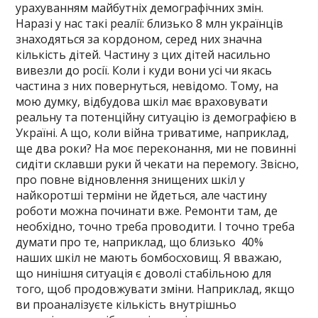
урахуванням майбутніх демографічних змін.
Наразі у нас такі реалії: близько 8 млн українців
знаходяться за кордоном, серед них значна
кількість дітей. Частину з цих дітей насильно
вивезли до росії. Коли і куди вони усі чи якась
частина з них повернуться, невідомо. Тому, на
мою думку, відбудова шкіл має враховувати
реальну та потенційну ситуацію із демографією в
Україні. А що, коли війна триватиме, наприклад,
ще два роки? На моє переконання, ми не повинні
сидіти склавши руки й чекати на перемогу. Звісно,
про повне відновлення знищених шкіл у
найкоротші терміни не йдеться, але частину
роботи можна починати вже. Ремонти там, де
необхідно, точно треба проводити. І точно треба
думати про те, наприклад, що близько 40%
наших шкіл не мають бомбосховищ. Я вважаю,
що нинішня ситуація є доволі стабільною для
того, щоб продовжувати зміни. Наприклад, якщо
ви проаналізуєте кількість внутрішньо