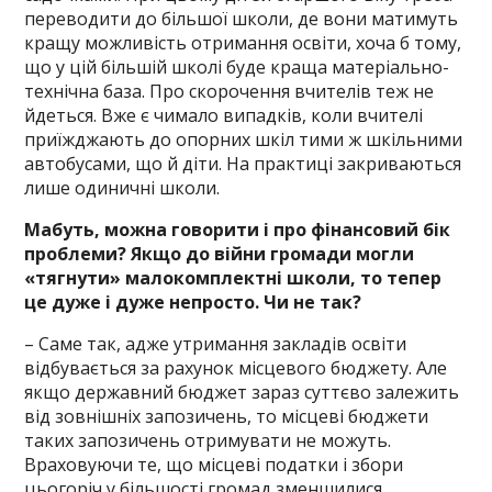
переводити до більшої школи, де вони матимуть
кращу можливість отримання освіти, хоча б тому,
що у цій більшій школі буде краща матеріально-
технічна база. Про скорочення вчителів теж не
йдеться. Вже є чимало випадків, коли вчителі
приїжджають до опорних шкіл тими ж шкільними
автобусами, що й діти. На практиці закриваються
лише одиничні школи.
Мабуть, можна говорити і про фінансовий бік
проблеми? Якщо до війни громади могли
«тягнути» малокомплектні школи, то тепер
це дуже і дуже непросто. Чи не так?
– Саме так, адже утримання закладів освіти
відбувається за рахунок місцевого бюджету. Але
якщо державний бюджет зараз суттєво залежить
від зовнішніх запозичень, то місцеві бюджети
таких запозичень отримувати не можуть.
Враховуючи те, що місцеві податки і збори
цьогоріч у більшості громад зменшилися,