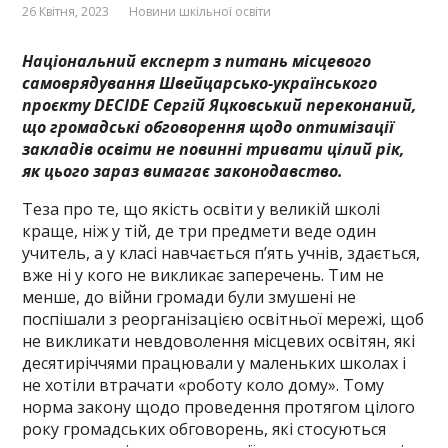
26 Квітня, 2023
Новини шкільної освіти
Національний експерт з питань місцевого
самоврядування Швейцарсько-українського
проєкту DECIDE Сергій Яцковський переконаний,
що громадські обговорення щодо оптимізації
закладів освіти не повинні тривати цілий рік,
як цього зараз вимагає законодавство.
Теза про те, що якість освіти у великій школі
краще, ніж у тій, де три предмети веде один
учитель, а у класі навчається п’ять учнів, здається,
вже ні у кого не викликає заперечень. Тим не
менше, до війни громади були змушені не
поспішали з реорганізацією освітньої мережі, щоб
не викликати невдоволення місцевих освітян, які
десятиріччями працювали у маленьких школах і
не хотіли втрачати «роботу коло дому». Тому
норма закону щодо проведення протягом цілого
року громадських обговорень, які стосуються