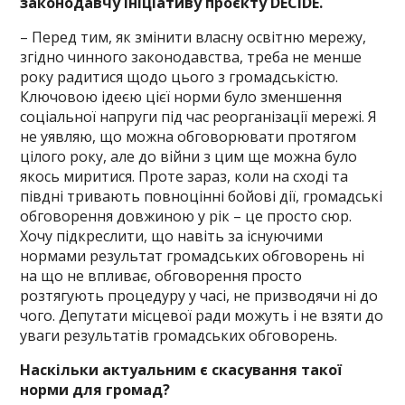
законодавчу ініціативу проєкту DECIDE.
– Перед тим, як змінити власну освітню мережу,
згідно чинного законодавства, треба не менше
року радитися щодо цього з громадськістю.
Ключовою ідеєю цієї норми було зменшення
соціальної напруги під час реорганізації мережі. Я
не уявляю, що можна обговорювати протягом
цілого року, але до війни з цим ще можна було
якось миритися. Проте зараз, коли на сході та
півдні тривають повноцінні бойові дії, громадські
обговорення довжиною у рік – це просто сюр.
Хочу підкреслити, що навіть за існуючими
нормами результат громадських обговорень ні
на що не впливає, обговорення просто
розтягують процедуру у часі, не призводячи ні до
чого. Депутати місцевої ради можуть і не взяти до
уваги результатів громадських обговорень.
Наскільки актуальним є скасування такої
норми для громад?