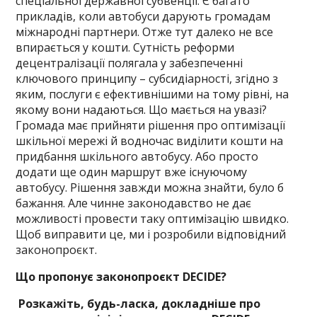
спеціальної державної субвенції. Є багато
прикладів, коли автобуси дарують громадам
міжнародні партнери. Отже тут далеко не все
впирається у кошти. Сутність реформи
децентралізації полягала у забезпеченні
ключового принципу – субсидіарності, згідно з
яким, послуги є ефективнішими на тому рівні, на
якому вони надаються. Що мається на увазі?
Громада має прийняти рішення про оптимізації
шкільної мережі й водночас виділити кошти на
придбання шкільного автобусу. Або просто
додати ще один маршрут вже існуючому
автобусу. Рішення завжди можна знайти, було б
бажання. Але чинне законодавство не дає
можливості провести таку оптимізацію швидко.
Щоб виправити це, ми і розробили відповідний
законопроєкт.
Що пропонує законопроєкт DECIDE?
Розкажіть, будь-ласка, докладніше про