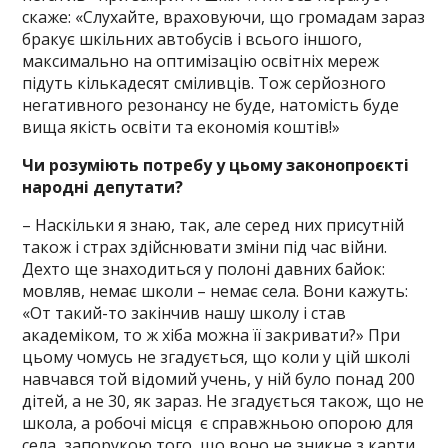
скаже: «Слухайте, враховуючи, що громадам зараз
бракує шкільних автобусів і всього іншого,
максимально на оптимізацію освітніх мереж
підуть кількадесят сміливців. Тож серйозного
негативного резонансу не буде, натомість буде
вища якість освіти та економія коштів!»
Чи розуміють потребу у цьому законопроєкті
народні депутати?
– Наскільки я знаю, так, але серед них присутній
також і страх здійснювати зміни під час війни.
Дехто ще знаходиться у полоні давних байок:
мовляв, немає школи – немає села. Вони кажуть:
«От такий-то закінчив нашу школу і став
академіком, то ж хіба можна її закривати?» При
цьому чомусь не згадується, що коли у цій школі
навчався той відомий учень, у ній було понад 200
дітей, а не 30, як зараз. Не згадується також, що не
школа, а робочі місця є справжньою опорою для
села, запорукою того, що воно не зникне з карти