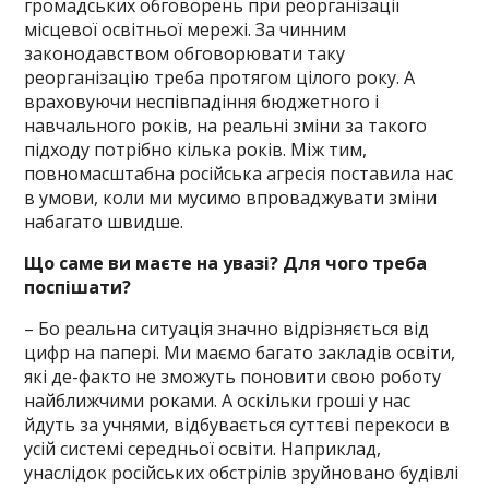
громадських обговорень при реорганізації
місцевої освітньої мережі. За чинним
законодавством обговорювати таку
реорганізацію треба протягом цілого року. А
враховуючи неспівпадіння бюджетного і
навчального років, на реальні зміни за такого
підходу потрібно кілька років. Між тим,
повномасштабна російська агресія поставила нас
в умови, коли ми мусимо впроваджувати зміни
набагато швидше.
Що саме ви маєте на увазі? Для чого треба
поспішати?
– Бо реальна ситуація значно відрізняється від
цифр на папері. Ми маємо багато закладів освіти,
які де-факто не зможуть поновити свою роботу
найближчими роками. А оскільки гроші у нас
йдуть за учнями, відбувається суттєві перекоси в
усій системі середньої освіти. Наприклад,
унаслідок російських обстрілів зруйновано будівлі