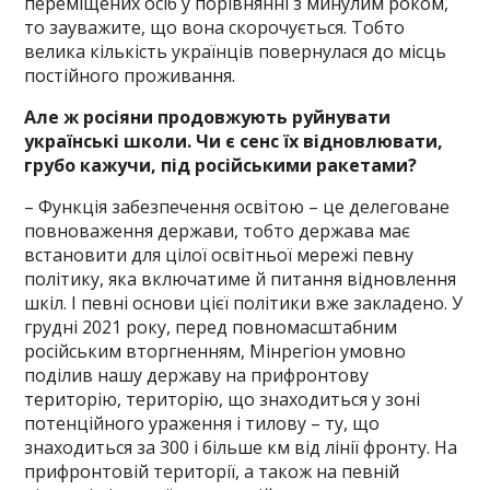
переміщених осіб у порівнянні з минулим роком,
то зауважите, що вона скорочується. Тобто
велика кількість українців повернулася до місць
постійного проживання.
Але ж росіяни продовжують руйнувати
українські школи. Чи є сенс їх відновлювати,
грубо кажучи, під російськими ракетами?
– Функція забезпечення освітою – це делеговане
повноваження держави, тобто держава має
встановити для цілої освітньої мережі певну
політику, яка включатиме й питання відновлення
шкіл. І певні основи цієї політики вже закладено. У
грудні 2021 року, перед повномасштабним
російським вторгненням, Мінрегіон умовно
поділив нашу державу на прифронтову
територію, територію, що знаходиться у зоні
потенційного ураження і тилову – ту, що
знаходиться за 300 і більше км від лінії фронту. На
прифронтовій території, а також на певній