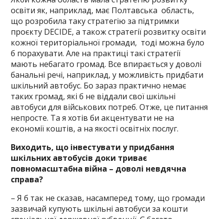
освіти як, наприклад, має Полтавська область,
що розробила таку стратегію за підтримки
проєкту DECIDE, а також стратегії розвитку освіти
кожної територіальної громади, тоді можна було
б порахувати. Але на практиці такі стратегії
мають небагато громад. Все впирається у доволі
банальні речі, наприклад, у можливість придбати
шкільний автобус. Бо зараз практично немає
таких громад, які б не віддали свої шкільні
автобуси для військових потреб. Отже, це питання
непросте. Та я хотів би акцентувати не на
економії коштів, а на якості освітніх послуг.
Виходить, що інвестувати у придбання
шкільних автобусів доки триває
повномасштабна війна – доволі невдячна
справа?
– Я б так не сказав, насамперед тому, що громади
зазвичай купують шкільні автобуси за кошти