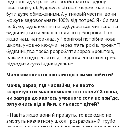
відстані від українсько-російського кордону
інвестиції у відбудову освітньої мережі мають
бути дуже обмеженими. А у тиловій частині вони
можуть задовольняти 100% від потреб. Як би там
не було, відновлення не відбувається миттєво: на
будівництво великої школи потрібні роки. Тож
якщо нам, наприклад, у Чернігові потрібна нова
школа, умовно кажучи, через п’ять років, проєкт її
будівництва треба розробляти зараз. Зрештою,
важливо підкреслити: до відновлення шкіл треба
підходити суто індивідуально.
Малокомплектні школи: що з ними робити?
Може, зараз, під час війни, не варто
скорочувати малокомплектні школи? Хтозна,
чи завтра до якогось умовного села не приїде,
рятуючись від війни, кількасот дітей?
– Навіть якщо вони й приїдуть, то все одно не
зможуть навчатися у школі, розрахованій, грубо