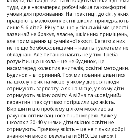
кажучи, на 100 дітей. Та й поїдуть батьки з дітьми
туди, де є насамперед робочі місця та комфортні
умови для проживання. На практиці, до сіл, у яких
працюють малокомплектні школи, приїжджають
лише 5-6 дітей. Річ у тім, що у сільській місцевості
зазвичай не бракує, власне, шкільних приміщень,
але приміщення ці сумнівної якості. Багато з них
не те що бомбосховищами – навіть туалетами не
обладнані. Але питання навіть не у тім. Треба
розуміти, що школа – це не будинок, це
насамперед колектив вчителів, освітні методики.
Будинок – вторинний. Тож ми повинні дивитися
на школу не як на місце, у якому дорослі люди
отримують зарплату, а як на місце, у якому діти
отримують якісну освіту. А війна та «ковідний»
карантин і так суттєво погіршили цю якість.
Вирішити цю проблему цілком можливо за
рахунок оптимізації освітньої мережі. Адже у
школах з 30-40 учнями діти якісної освіти не
отримують. Причому якість – це не тільки добрі
знання чи високі результати ЗНО. Це також і