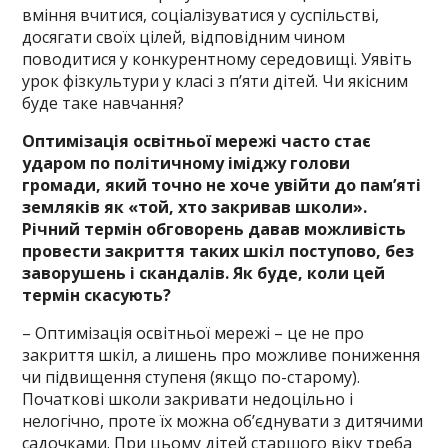
вміння вчитися, соціалізуватися у суспільстві,
досягати своїх цілей, відповідним чином
поводитися у конкурентному середовищі. Уявіть
урок фізкультури у класі з п’яти дітей. Чи якісним
буде таке навчання?
Оптимізація освітньої мережі часто стає
ударом по політичному іміджу голови
громади, який точно не хоче увійти до пам’яті
земляків як «той, хто закривав школи».
Річний термін обговорень давав можливість
провести закриття таких шкіл поступово, без
заворушень і скандалів. Як буде, коли цей
термін скасують?
– Оптимізація освітньої мережі – це не про
закриття шкіл, а лишень про можливе пониження
чи підвищення ступеня (якщо по-старому).
Початкові школи закривати недоцільно і
нелогічно, проте їх можна об’єднувати з дитячими
садочками. При цьому дітей старшого віку треба