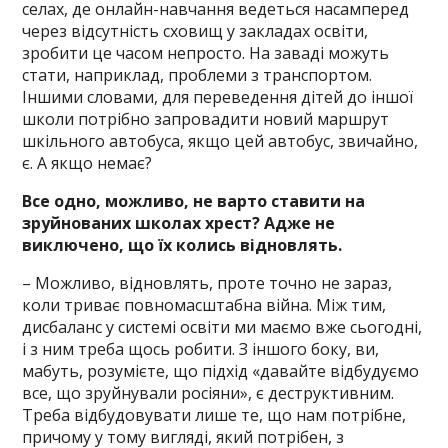
селах, де онлайн-навчання ведеться насамперед
через відсутність сховищ у закладах освіти,
зробити це часом непросто. На заваді можуть
стати, наприклад, проблеми з транспортом.
Іншими словами, для переведення дітей до іншої
школи потрібно запровадити новий маршрут
шкільного автобуса, якщо цей автобус, звичайно,
є. А якщо немає?
Все одно, можливо, не варто ставити на
зруйнованих школах хрест? Адже не
виключено, що їх колись відновлять.
– Можливо, відновлять, проте точно не зараз,
коли триває повномасштабна війна. Між тим,
дисбаланс у системі освіти ми маємо вже сьогодні,
і з ним треба щось робити. З іншого боку, ви,
мабуть, розумієте, що підхід «давайте відбудуємо
все, що зруйнували росіяни», є деструктивним.
Треба відбудовувати лише те, що нам потрібне,
причому у тому вигляді, який потрібен, з