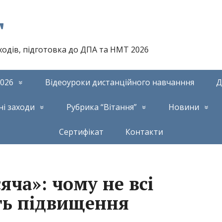
т
аходів, підготовка до ДПА та НМТ 2026
026
Відеоуроки дистанційного навчанння
Д
ні заходи
Рубрика “Вітання”
Новини
Сертифікат
Контакти
яча»: чому не всі
ть підвищення