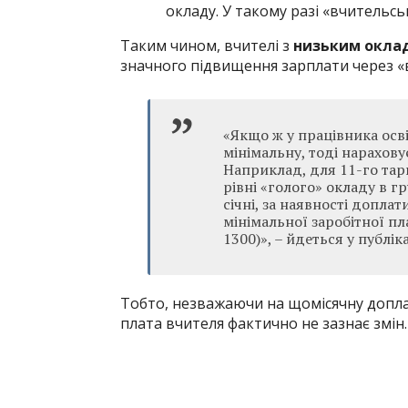
окладу. У такому разі «вчительсь
Таким чином, вчителі з
низьким окла
значного підвищення зарплати через «в
«Якщо ж у працівника осв
мінімальну, тоді нарахову
Наприклад, для 11-го тар
рівні «голого» окладу в г
січні, за наявності доплат
мінімальної заробітної п
1300)», – йдеться у публіка
Тобто, незважаючи на щомісячну доплат
плата вчителя фактично не зазнає змін.