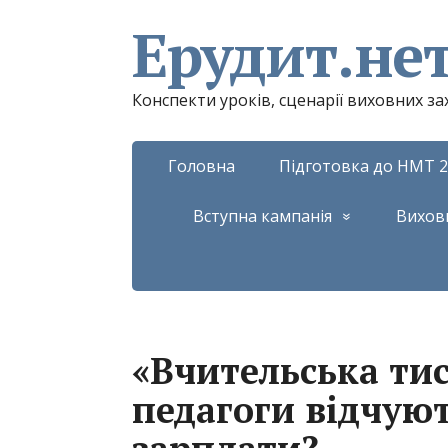
Ерудит.не
Конспекти уроків, сценарії виховних з
Головна
Підготовка до НМТ 2
Вступна кампанія
Вихов
«Вчительська тис
педагоги відчую