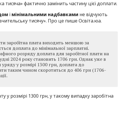
ка тисяча» фактично замінить частину цієї доплати.
дом
і
мінімальними надбавками
не відчують
чительську тисячу». Про це пише Освіта.юа.
іти заробітна плата виходить меншою за
ється доплата до мінімальної зарплатні.
ифного розряду доплата для заробітної плати на
рудні 2024 року становить 1706 грн. Однак уже в
и уряду у розмірі 1300 грн, доплата до
лати таким чином скоротиться до 406 грн (1706-
ції.
у у розмірі 1300 грн, у такому випадку заробітна