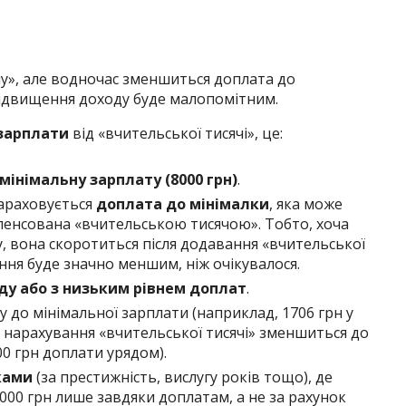
у», але водночас зменшиться доплата до
підвищення доходу буде малопомітним.
зарплати
від «вчительської тисячі», це:
інімальну зарплату (8000 грн)
.
нараховується
доплата до мінімалки
, яка може
енсована «вчительською тисячою». Тобто, хоча
, вона скоротиться після додавання «вчительської
ення буде значно меншим, ніж очікувалося.
ду або з низьким рівнем доплат
.
 до мінімальної зарплати (наприклад, 1706 грн у
сля нарахування «вчительської тисячі» зменшиться до
300 грн доплати урядом).
ками
(за престижність, вислугу років тощо), де
000 грн лише завдяки доплатам, а не за рахунок