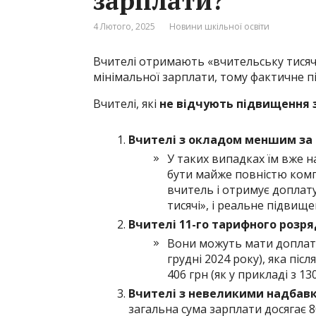
зарплати?
4 Лютого, 2025
Новини шкільної освіти
Вчителі отримають «вчительську тисяч
мінімальної зарплати, тому фактичне 
Вчителі, які
не відчують підвищення 
Вчителі з окладом меншим за м
У таких випадках їм вже 
бути майже повністю комп
вчитель і отримує доплату
тисячі», і реальне підвищ
Вчителі 11-го тарифного розря
Вони можуть мати доплату
грудні 2024 року), яка пі
406 грн (як у прикладі з 1
Вчителі з невеликими надбав
загальна сума зарплати досягає 8