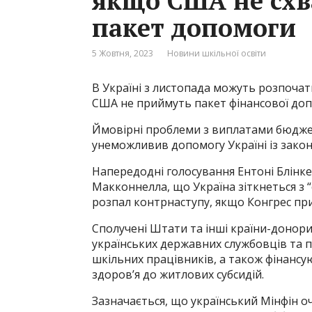
якщо США не схв
пакет допомоги
5 Жовтня, 2023
Новини шкільної освіти
В Україні з листопада можуть розпоча
США не приймуть пакет фінансової допом
Ймовірні проблеми з виплатами бюдже
унеможливив допомогу Україні із зако
Напередодні голосування Ентоні Блінк
Макконнелла, що Україна зіткнеться з
розпал контрнаступу, якщо Конгрес пр
Сполучені Штати та інші країни-донор
українських державних службовців та п
шкільних працівників, а також фінансу
здоров’я до житлових субсидій.
Зазначається, що український Мінфін оч