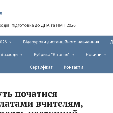
т
аходів, підготовка до ДПА та НМТ 2026
026
Відеоуроки дистанційного навчанння
Д
ні заходи
Рубрика “Вітання”
Новини
Сертифікат
Контакти
уть початися
платами вчителям,