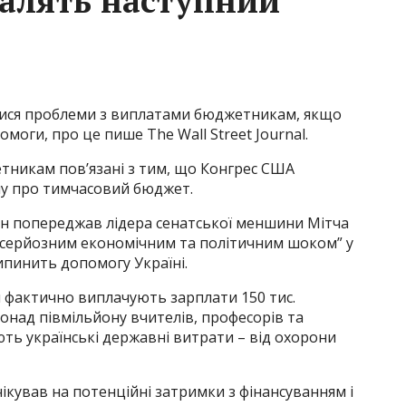
алять наступний
тися проблеми з виплатами бюджетникам, якщо
оги, про це пише The Wall Street Journal.
тникам пов’язані з тим, що Конгрес США
ну про тимчасовий бюджет.
ен попереджав лідера сенатської меншини Мітча
 “серйозним економічним та політичним шоком” у
ипинить допомогу Україні.
и фактично виплачують зарплати 150 тис.
онад півмільйону вчителів, професорів та
ють українські державні витрати – від охорони
ікував на потенційні затримки з фінансуванням і