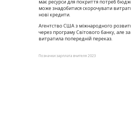
має ресурси для покриття потреб бюдже
може знадобитися скорочувати витрати,
нові кредити.
Агентство США з міжнародного розвитк
через програму Світового банку, але з
витратила попередній переказ.
Позначки:
зарплата вчителя 2023