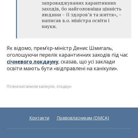
запроваджуваних карантинних
заходів, бо найголовніша цінність
людини – її здоров’я та життя», –
написав в.о. міністра освіти і
науки.
Як відомо, прем’єр-міністр Денис Шмигаль,
оголошуючи перелік карантинних заходів під час
січневого локдауну
, сказав, що усі заклади
освіти мають бути «відправлені на канікули».
Позначки:
зимові канікули
,
локдаун
Контакти
Правовласникам (DMCA)