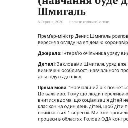
(навчання буде д
Шмигаль
8 Серпня, 2020
Новини шкільної освіти
Прем’єр-міністр Денис Шмигаль розповів
вересня з огляду на епідемію коронавір
Джерело
: інтерв’ю очільника уряду 
Деталі
: За словами Шмигаля, уряд вже 
визначені особливості навчального про
діти підуть до шкіл.
Пряма мова
: “Навчальний рік почнетьс
Це важливо. Тому що люди переживають. 
вчитися вдома, що соціалізація дітей не
клас хоч на один день дітей, щоб діти п
починається 1 вересня. Ми вже провели 
процеси в областях. Голови ОДА контр