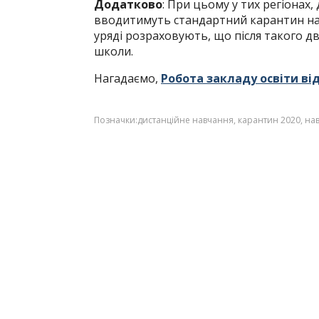
Додатково
: При цьому у тих регіонах
вводитимуть стандартний карантин на 
уряді розраховують, що після такого д
школи.
Нагадаємо,
Робота закладу освіти ві
Позначки:
дистанційне навчання
,
карантин 2020
,
нав