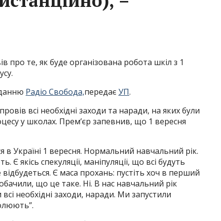
истанційно), –
 про те, як буде організована робота шкіл з 1
усу.
виданню
Радіо Свобода,
передає
УП
.
провів всі необхідні заходи та наради, на яких були
цесу у школах. Прем’єр запевнив, що 1 вересня
я в Україні 1 вересня. Нормальний навчальний рік.
Є якісь спекуляції, маніпуляції, що всі будуть
 відбудеться. Є маса прохань: пустіть хоч в перший
обачили, що це таке. Ні. В нас навчальний рік
всі необхідні заходи, наради. Ми запустили
олюють”.