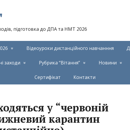
т
аходів, підготовка до ДПА та НМТ 2026
026
Відеоуроки дистанційного навчанння
Д
ні заходи
Рубрика “Вітання”
Новини
Сертифікат
Контакти
ходяться у “червоній
 тижневий карантин