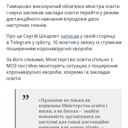
Тимчасово виконуючий обов’язки міністра освіти
і науки закликав заклади освіти перейти у режим
дистанційного навчання впродовж двох
наступних тижнів.
Про це Сергій Шкарлет
написав
у своїй сторінці
в Telegram у суботу, 10 жовтня у звязку із стрімким
поширенням коронавірусної хвороби.
За його словами, Міністерство освіти спільно з
МОЗ постійно моніторять ситуацію з поширення
коронавірусної хвороби, зокрема і в закладах
освіти.
«Прохання не тільки як
керівника Міністерства освіти і
науки, а як батька – знайти
можливість організувати на
наступні два тижні дистанційне
навчання для наших дітей», –