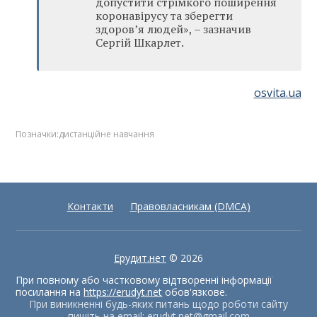
допустити стрімкого поширення
коронавірусу та зберегти
здоров’я людей», – зазначив
Сергій Шкарлет.
osvita.ua
Позначки:
дистанційне навчання
Контакти
Правовласникам (DMCA)
Ерудит.нет
© 2026
При повному або частковому відтворенні інформації
посилання на
https://erudyt.net
обов'язкове.
При виникненні будь-яких питань щодо роботи сайту
пишіть на email:
erudyt.net@gmail.com