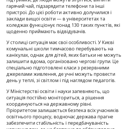
гарячий чай, підзарядити телефони та інші
пристрої. До цієї роботи активно долучилися і
заклади вищої освіти — в університетах та
коледжах функціонує понад 130 таких пунктів, які
щоденно приймають відвідувачів.
У столиці ситуація має свої особливості. У Києві
комунальні школи тимчасово перебувають на
канікулах, однак для дітей, яких батьки не можуть
залишити вдома, організовано чергові групи. Це
спеціально підготовлені класи з резервними
джерелами живлення, де учні можуть провести
день у теплі, зі світлом і під наглядом педагогів.
У Міністерстві освіти і науки запевняють, що
ситуація постійно моніториться, а рішення
координуються на державному рівні.
Пріоритетом залишається безпека всіх учасників
освітнього процесу, водночас держава прагне
забезпечити стабільність і передбачуваність