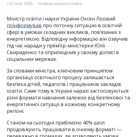
19 Січня, 2026
Новини шкільної освіти
Міністр освіти і науки України Оксен Лісовий
поінформував
про поточну ситуацію в освітній
сфері в умовах складних викликів, пов’язаних з
енергетикою. Відповідну інформацію він озвучив
під час наради у премʼєр-міністерки Юлії
Свириденко та оприлюднив у своєму дописі в
соціальних мережах.
За словами міністра, ключовим принципом
організації освітнього процесу залишається
безпека дітей, педагогів і працівників закладів
освіти. Саме тому в Україні наразі застосовуються
різні формати навчання залежно від безпекової та
енергетичної ситуації в кожному конкретному
регіоні.
Станом на сьогодні приблизно 40% шкіл
продовжують працювати в очному форматі —
переважно в громадах, де дозволяють умови