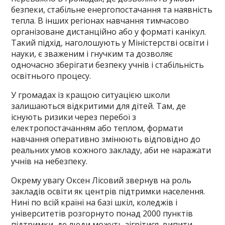
безпеки, стабільне енергопостачання та наявність
тепла. В інших регіонах навчання тимчасово
організоване дистанційно або у форматі канікул.
Такий підхід, наголошують у Міністерстві освіти і
науки, є зваженим і гнучким та дозволяє
одночасно зберігати безпеку учнів і стабільність
освітнього процесу.
У громадах із кращою ситуацією школи
залишаються відкритими для дітей. Там, де
існують ризики через перебої з
електропостачанням або теплом, формати
навчання оперативно змінюють відповідно до
реальних умов кожного закладу, аби не наражати
учнів на небезпеку.
Окрему увагу Оксен Лісовий звернув на роль
закладів освіти як центрів підтримки населення.
Нині по всій країні на базі шкіл, коледжів і
університетів розгорнуто понад 2000 пунктів
підтримки, де люди можуть зігрітися, випити